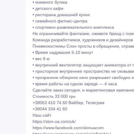
• книжного бутика
• детского кафе
• ресторана домашней кухни
• семейного фитнес-центра
• спортивно-развлекательного комплекса
Не ограничивайте фантазию, оживите бренд с по
Команда разработчиков, художников и дизайнеров
Пневмокостюмы Слон просты в обращении, справит
• Время надувания 5-10 минут
• вес 8 кг
• внутренний вентилятор защищает аниматора от 
• просторное внутреннее пространство не сковыва
• прозрачное обзорное окно разрешает свободно о
• время работы на одном заряде — 4 часа
Сделайте заказ сегодня, и маркетинговая кампания
Стоимость 33 000 грн
+38063 410 74 60 Вайбер, Телеграм
+38044 334 41 60
Наш сайт
https://slon-ua.com/uk/
https://www.facebook.com/slonuacom
https://www.instagram.com/sloninflatable/