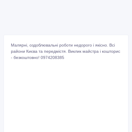
Малярні, оздоблювальні роботи недорого і якісно. Всі
райони Києва та передмістя. Виклик майстра і кошторис
- безкоштовно! 0974208385