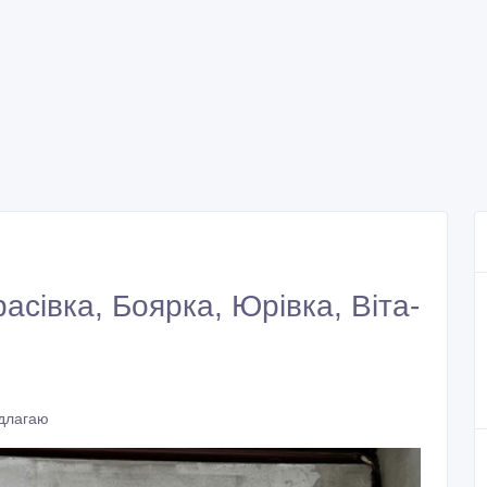
асівка, Боярка, Юрівка, Віта-
едлагаю