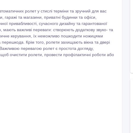
втоматичних ролет у стислі терміни та зручний для вас
и, гаражі та магазини, приватні будинки та офіси,
ної привабливості, сучасного дизайну та гарантованої
о, мають важливі переваги: створюють додаткову звуко- та
атичне керування, їх неможливо пошкодити ножицями
 перешкода. Крім того, ролети захищають вікна та двері
 Важливою перевагою ролет є простота догляду,
я, щоб очистити ролети, провести профілактичні роботи або