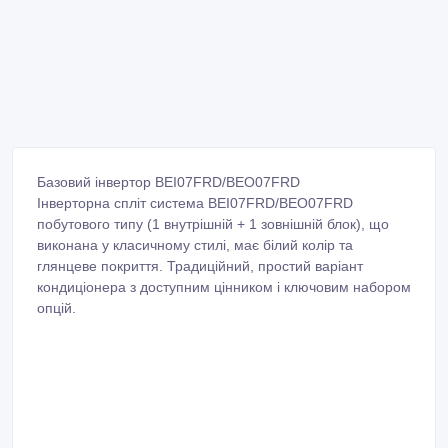
Базовий інвертор BEI07FRD/BEO07FRD
Інверторна спліт система BEI07FRD/BEO07FRD
побутового типу (1 внутрішній + 1 зовнішній блок), що
виконана у класичному стилі, має білий колір та
глянцеве покриття. Традиційний, простий варіант
кондиціонера з доступним цінником і ключовим набором
опцій.