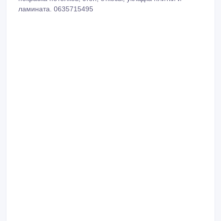
ламината. 0635715495