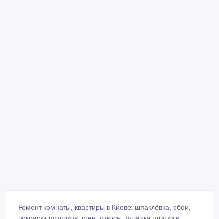
Ремонт комнаты, квартиры в Киеве: шпаклёвка, обои,
покраска потолков, стен, откосы, укладка плитки и