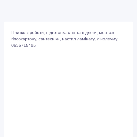
Плиткові роботи, підготовка стін та підлоги, монтаж
гіпсокартону, сантехніки, настил ламінату, лінолеуму.
0635715495