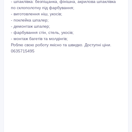
- шпаклівка: безпіщанка, фінішна, акрилова шпаклівка
по склополотну під фарбування;
- виготовлення ніш, укосів;
- поклейка шпалер;
- демонтаж шпалер;
- фарбування стін, стель, укосів;
- монтаж багетів та молдінгів;
Роблю свою роботу якісно та швидко. Доступні ціни.
0635715495