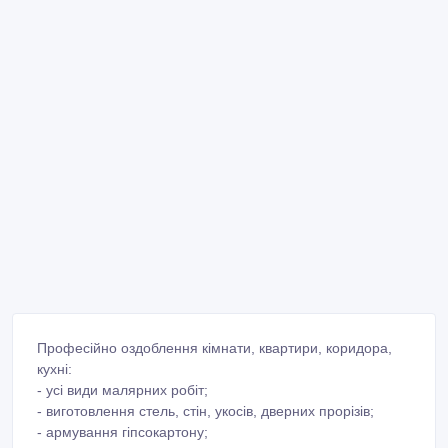
Професійно оздоблення кімнати, квартири, коридора,
кухні:
- усі види малярних робіт;
- виготовлення стель, стін, укосів, дверних прорізів;
- армування гіпсокартону;