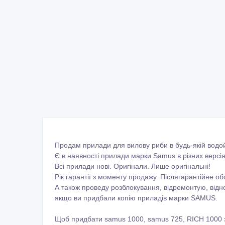
Продам прилади для вилову риби в будь-якій водой
Є в наявності прилади марки Samus в різних вер
Всі прилади нові. Оригінали. Лише оригінальні!
Рік гарантії з моменту продажу. Післягарантійне о
А також проведу розблокування, відремонтую, від
якщо ви придбали копію приладів марки SAMUS.
Щоб придбати samus 1000, samus 725, RICH 1000 за