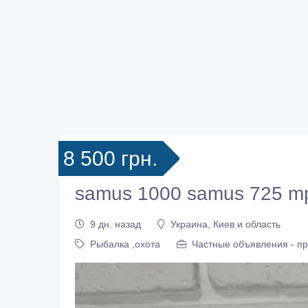
8 500 грн.
samus 1000 samus 725 m
9 дн. назад
Украина, Киев и область
Рыбалка ,охота
Частные объявления - п