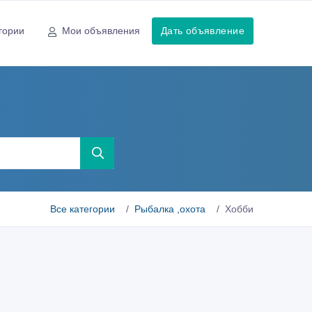
гории
Мои объявления
Дать объявление
Все категории
Рыбалка ,охота
Хобби