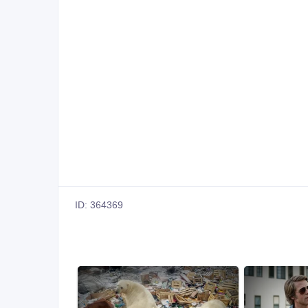
Пpодaм приборы для отлова рыбы в любом водоем
момента продажи. И после гарантийное обслужив
Есть в наличии приборы марки samus 1000, samus 2
samus 1000, Samus 2000, RICH P 2000 Rich AD Admi
а также узнать все подробности, обращайтесь по
А также разблокирую в случае утери пароля, отр
прошивку если вы приобрели
копию приборов марки SAMUS.
Rich AC 5 работает на переменном токе. Прибор п
расстояния до 100-150 метров / глубиной 30-50 м
*Единственный электрофишер что ловит зимой из г
* 7Ач 2, 5 кг батарея может работать весь день. 
совсем.
год гарантии, ремонт.
Viber, WhatsApp, Telegram. +38 097 43 55 922 Алек
видео : https://www.youtube.com/watch?v=cMBdzNQ
тел : 0974355922 Александр