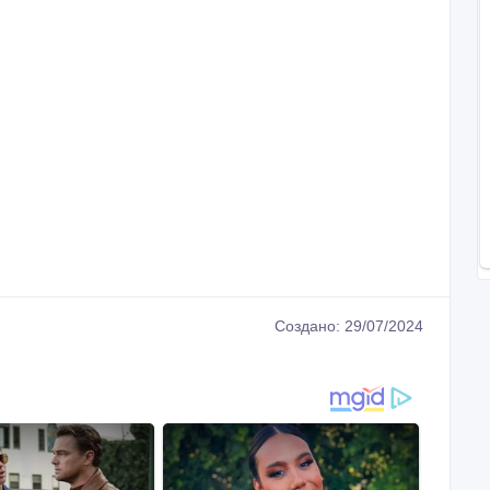
е. Оригинальные. Все приборы новые. Год гарантии с
ание.
000, Rich P 2000, Rich AD Admiral, чтобы приобрести
ral по доступной цене,
 телефону 0974355922 Александр.
емонтирую на нормальную рабочую оригинальную схему и
реднозначен для ловли сома, сомолов. Ловит сома с
етров
лубоких ям.
На остальные виды рыб данный прибор не действует
сандр.
D7aI&t=5s