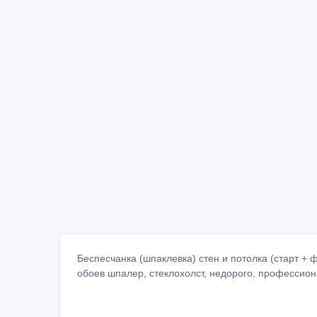
Беспесчанка (шпаклевка) стен и потолка (старт + ф
обоев шпалер, стеклохолст, недорого, професси