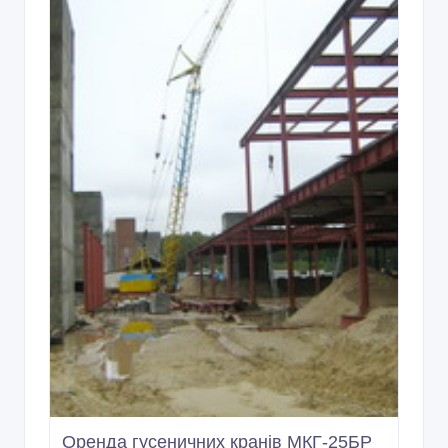
Оренда гусеничних кранів МКГ-25БР