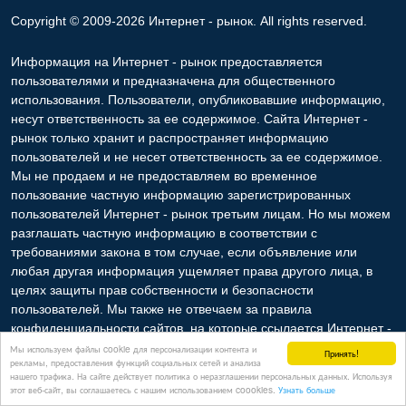
Copyright © 2009-2026 Интернет - рынок. All rights reserved.
Информация на Интернет - рынок предоставляется
пользователями и предназначена для общественного
использования. Пользователи, опубликовавшие информацию,
несут ответственность за ее содержимое. Сайта Интернет -
рынок только хранит и распространяет информацию
пользователей и не несет ответственность за ее содержимое.
Мы не продаем и не предоставляем во временное
пользование частную информацию зарегистрированных
пользователей Интернет - рынок третьим лицам. Но мы можем
разглашать частную информацию в соответствии с
требованиями закона в том случае, если объявление или
любая другая информация ущемляет права другого лица, в
целях защиты прав собственности и безопасности
пользователей. Мы также не отвечаем за правила
конфиденциальности сайтов, на которые ссылается Интернет -
рынок. На некоторых страницах нашего сайта представлена
Мы используем файлы cookie для персонализации контента и
Принять!
рекламы, предоставления функций социальных сетей и анализа
реклама Google Adsense Advertising Network. Чтобы узнать
нашего трафика. На сайте действует политика о неразглашении персональных данных. Используя
подробней о правилах конфиденциальности Google
нажмите
этот веб-сайт, вы соглашаетесь с нашим использованием coookies.
Узнать больше
тут
.