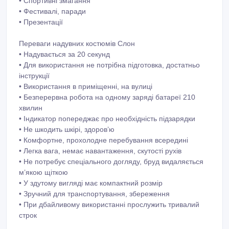
• Спортивні змагання
• Фестивалі, паради
• Презентації
Переваги надувних костюмів Слон
• Надувається за 20 секунд
• Для використання не потрібна підготовка, достатньо
інструкції
• Використання в приміщенні, на вулиці
• Безперервна робота на одному заряді батареї 210
хвилин
• Індикатор попереджає про необхідність підзарядки
• Не шкодить шкірі, здоров’ю
• Комфортне, прохолодне перебування всередині
• Легка вага, немає навантаження, скутості рухів
• Не потребує спеціального догляду, бруд видаляється
м’якою щіткою
• У здутому вигляді має компактний розмір
• Зручний для транспортування, збереження
• При дбайливому використанні прослужить тривалий
строк