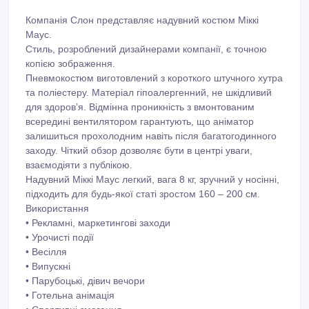
Компанія Слон представляє надувний костюм Міккі
Маус.
Стиль, розроблений дизайнерами компанії, є точною
копією зображення.
Пневмокостюм виготовлений з короткого штучного хутра
та поліестеру. Матеріал гіпоалергенний, не шкідливий
для здоров’я. Відмінна проникність з вмонтованим
всередині вентилятором гарантують, що аніматор
залишиться прохолодним навіть після багатогодинного
заходу. Чіткий обзор дозволяє бути в центрі уваги,
взаємодіяти з публікою.
Надувний Міккі Маус легкий, вага 8 кг, зручний у носінні,
підходить для будь-якої статі зростом 160 – 200 см.
Використання
• Рекламні, маркетингові заходи
• Урочисті події
• Весілля
• Випускні
• Парубоцькі, дівич вечори
• Готельна анімація