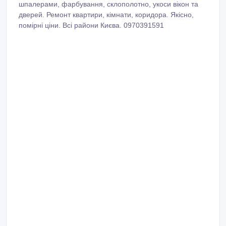
шпалерами, фарбування, склополотно, укоси вікон та
дверей. Ремонт квартири, кімнати, коридора. Якісно,
помірні ціни. Всі райони Києва. 0970391591