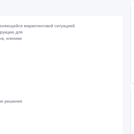
 меняющейся маркетинговой ситуацией.
трукцию для
на, клиники
ые решения.