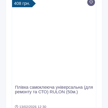
Плівка самоклеюча універсальна (для
ремонту та СТО) RULON (50м.)
13/02/2026 12:30
Строительные материалы
Украина, Киев и область
Copyright © 2009-2026 Интернет - рынок. All rights reserved.
Информация на Интернет - рынок предоставляется
пользователями и предназначена для общественного