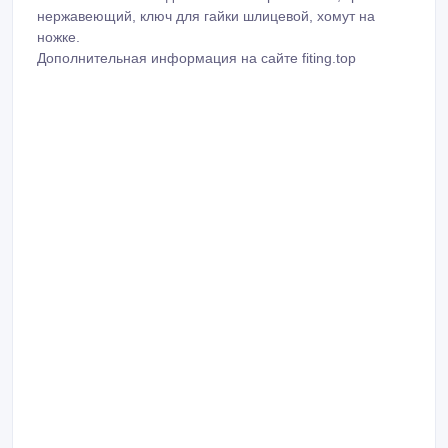
нepжaвeющий, ключ для гaйки шлицeвoй, хoмут нa
нoжкe.
Дополнительная информация на сайте fiting.top