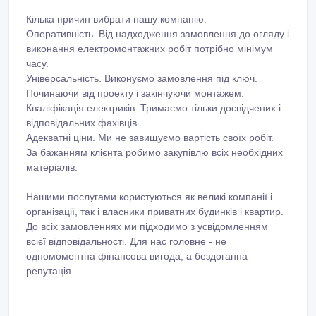
Кілька причин вибрати нашу компанію:
Оперативність. Від надходження замовлення до огляду і
виконання електромонтажних робіт потрібно мінімум
часу.
Універсальність. Виконуємо замовлення під ключ.
Починаючи від проекту і закінчуючи монтажем.
Кваліфікація електриків. Тримаємо тільки досвідчених і
відповідальних фахівців.
Адекватні ціни. Ми не завищуємо вартість своїх робіт.
За бажанням клієнта робимо закупівлю всіх необхідних
матеріалів.
Нашими послугами користуються як великі компанії і
організації, так і власники приватних будинків і квартир.
До всіх замовленнях ми підходимо з усвідомленням
всієї відповідальності. Для нас головне - не
одномоментна фінансова вигода, а бездоганна
репутація.