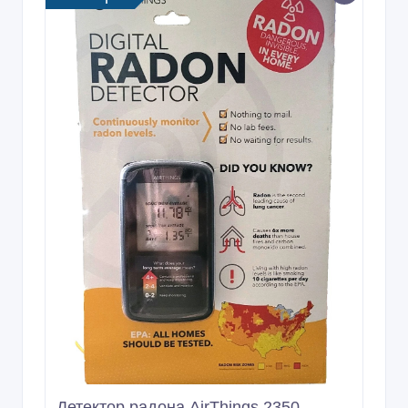
Детектор радона AirThings 2350 -