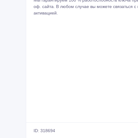
Мы гарантируем 100 % работоспобность ключа при 
оф. сайта. В любом случае вы можете связаться 
активацией.
ID: 318694