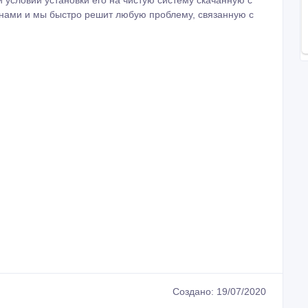
условии установки его на чистую систему скачанную с
с нами и мы быстро решит любую проблему, связанную с
Создано: 19/07/2020