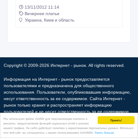
13/11/2012 11:14
Вечернее платье
Украина, Киев и область
Copyright © 2009-2026 Интернет - рынок. All rights reserved.
Информация на Интернет - рынок предоставляется
пользователями и предназначена для общественного
использования. Пользователи, опубликовавшие информацию,
несут ответственность за ее содержимое. Сайта Интернет -
рынок только хранит и распространяет информацию
пользователей и не несет ответственность за ее содержимое.
Мы не продаем и не предоставляем во временное
Мы используем файлы cookie для персонализации контента и
Принять!
рекламы, предоставления функций социальных сетей и анализа
пользование частную информацию зарегистрированных
нашего трафика. На сайте действует политика о неразглашении персональных данных. Используя
пользователей Интернет - рынок третьим лицам. Но мы можем
этот веб-сайт, вы соглашаетесь с нашим использованием coookies.
Узнать больше
разглашать частную информацию в соответствии с