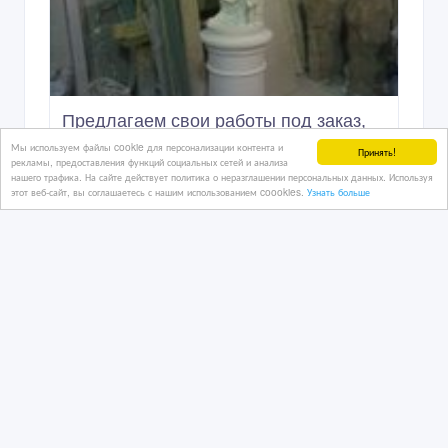
Предлагаем свои работы под заказ,
выполним любую работу.
Мы используем файлы cookie для персонализации контента и
Принять!
рекламы, предоставления функций социальных сетей и анализа
нашего трафика. На сайте действует политика о неразглашении персональных данных. Используя
этот веб-сайт, вы соглашаетесь с нашим использованием coookies.
Узнать больше
31/03/2014 00:48
Скульптура
Украина, Киев и область
Copyright © 2009-2026 Интернет - рынок. All rights reserved.
Информация на Интернет - рынок предоставляется