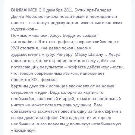
ВНИМАНИЕ!!!С 6 декабря 2011 Бутик Арт-Галерея
Даями Моралес начала новый яркий и неожиданный
проект – выставку-продажу картин известных испанских
художников –
Помимо живописи, Хесус Бордетас создает
литографию. Этот тип графики, сохранившийся еще с
XVII столетия, «не давал покоя» многим
художественным гуру: Ренуару, Марку Шагалу… Хесус
признается, что литография помогает ему добиться
потрясающих результатов – эффекта действительности,
что, говоря современным языком, напоминает
просмотр 3D - фильма.
Картины двух этих испанцев вдохновляют на новые
свершения и идеи. Ведь колорит их картин: то
необычайно красочный и яркий, то матово пастельный
никого не может оставить равнодушным. Вам
обязательно захочется повесить одну из таких картин в
своем доме или офисе. Они сделают их интерьер
необычным, а его владельцу привнесут незабываемую
«изюминку».