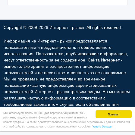
Copyright © 2009-2026 Интернет - рынок. All rights reserved.
Информация на Интернет - рынок предоставляется
пользователями и предназначена для общественного
использования. Пользователи, опубликовавшие информацию,
несут ответственность за ее содержимое. Сайта Интернет -
рынок только хранит и распространяет информацию
пользователей и не несет ответственность за ее содержимое.
Мы не продаем и не предоставляем во временное
пользование частную информацию зарегистрированных
пользователей Интернет - рынок третьим лицам. Но мы можем
разглашать частную информацию в соответствии с
требованиями закона в том случае, если объявление или
любая другая информация ущемляет права другого лица, в
Мы используем файлы cookie для персонализации контента и
Принять!
целях защиты прав собственности и безопасности
рекламы, предоставления функций социальных сетей и анализа
нашего трафика. На сайте действует политика о неразглашении персональных данных. Используя
пользователей. Мы также не отвечаем за правила
этот веб-сайт, вы соглашаетесь с нашим использованием coookies.
Узнать больше
конфиденциальности сайтов, на которые ссылается Интернет -