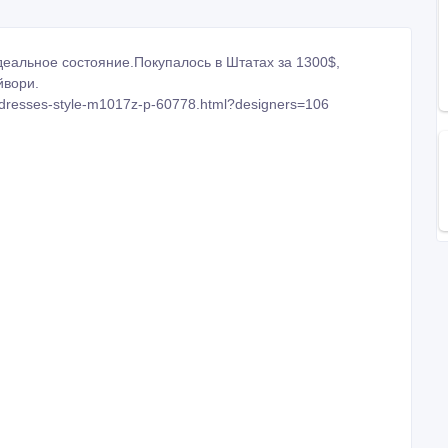
идеальное состояние.Покупалось в Штатах за 1300$,
йвори.
g-dresses-style-m1017z-p-60778.html?designers=106