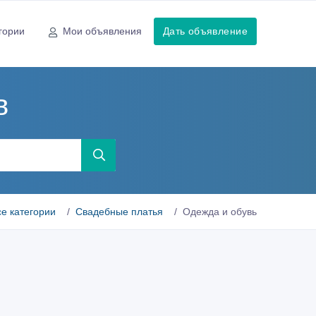
гории
Мои объявления
Дать объявление
в
се категории
Свадебные платья
Одежда и обувь