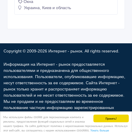
Окна
Украина, Киев и область
Copyright © 2009-2026 Интернет - рынок. All rights reserved.
Информация на Интернет - рынок предоставляется
пользователями и предназначена для общественного
использования. Пользователи, опубликовавшие информацию,
несут ответственность за ее содержимое. Сайта Интернет -
рынок только хранит и распространяет информацию
пользователей и не несет ответственность за ее содержимое.
Мы не продаем и не предоставляем во временное
пользование частную информацию зарегистрированных
пользователей Интернет - рынок третьим лицам. Но мы можем
Мы используем файлы cookie для персонализации контента и
Принять!
разглашать частную информацию в соответствии с
рекламы, предоставления функций социальных сетей и анализа
нашего трафика. На сайте действует политика о неразглашении персональных данных. Используя
требованиями закона в том случае, если объявление или
этот веб-сайт, вы соглашаетесь с нашим использованием coookies.
Узнать больше