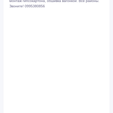
монтаж гипсокартона, обшивка вагонкой. Все районы.
Звоните! 0995380856