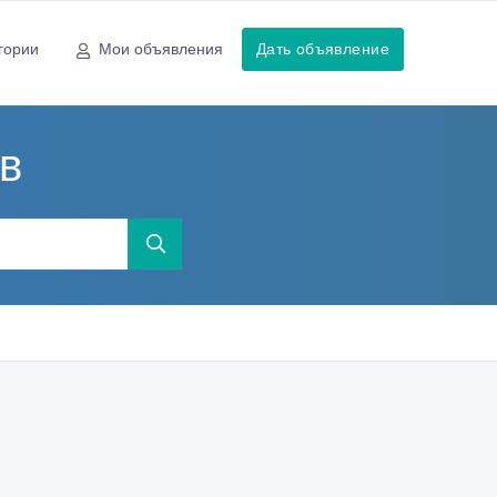
гории
Мои объявления
Дать объявление
ев