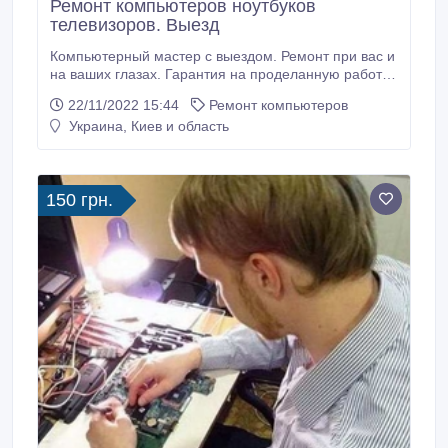
Ремонт компьютеров ноутбуков
телевизоров. Выезд
Компьютерный мастер с выездом. Ремонт при вас и
на ваших глазах. Гарантия на проделанную работу.
Звоните! Произведу качественный ремонт.
22/11/2022 15:44
Ремонт компьютеров
Стоимость ремонта называю сразу после
Украина, Киев и область
проведения диагностики. К каждому
индивидуальный подход ! Установка операционной
системы windows xp, windows 7, windows 8.
150 грн.