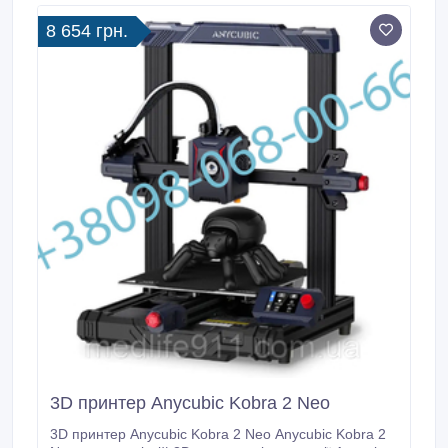
Гбит/с, производительность Layer 3, вес 700 г,
8 654 грн.
размер 268.
3D принтер Anycubic Kobra 2 Neo
3D принтер Anycubic Kobra 2 Neo Anycubic Kobra 2