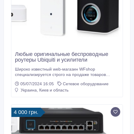
Любые оригинальные беспроводные
роутеры Ubiquiti и усилители
Широко известный web-магазин WFshop
специализируется строго на продаже товаров
передового американского производителя сетевого
05/07/2024 16:05
Сетевое оборудование
оборудования UBNT и может предложить любые
Украина, Киев и область
роутеры Ubiquiti и усилители. С помощью интернет-
магазина Вы всегда сможете купить мощный
современный роутер Ubiquiti или усилитель к нему.
4 000 грн.