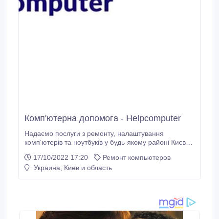
Комп'ютерна допомога - Helpcomputer
Надаємо послуги з ремонту, налаштування
комп'ютерів та ноутбуків у будь-якому районі Києва!
Наша команда професіоналів швидко та якісно
17/10/2022 17:20
Ремонт компьютеров
допоможе усунути проблему - у Вас на дому чи в
Украина, Киев и область
офісі! Працюємо з 09:00 до 20:00. Наш прайс всього
лише від 150 грн!! Переходьте за посиланням, щоб
дізнатися більше: https://helpcomputer.