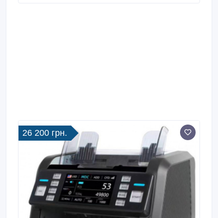
Hard 162 половинчастих, здвоєних та ланцюжка
банкнот детекцію у UV-світлі; Магніт MG,
Інфрачервоне світло IR, DD здвоєність широкий кут
огляду даних із дисплея; функцію підсумовування та
фасування.
26 200 грн.