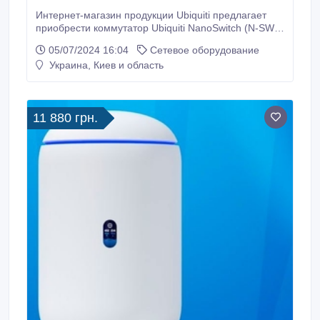
Интернет-магазин продукции Ubiquiti предлагает
приобрести коммутатор Ubiquiti NanoSwitch (N-SW)
с быстрой доставкой по всей Украине. Главные
05/07/2024 16:04
Сетевое оборудование
технические характеристики коммутатора
Украина, Киев и область
NanoSwitch (N-SW): защита от электростатических
разрядов и электромагнитных импульсов
рассчитана на ± 24 кВ, максимальная мощность
пассивного РоЕ по порту 24 В, источником питания
11 880 грн.
является гигабитный адаптер РоЕ 24 В, 0.