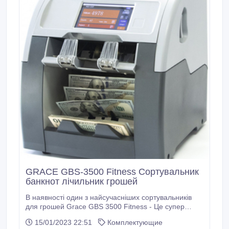
GRACE GBS-3500 Fitness Сортувальник
банкнот лічильник грошей
В наявності один з найсучасніших сортувальників
для грошей Grace GBS 3500 Fitness - Це супер
надійна техніка зроблена з моделі американського
15/01/2023 22:51
Комплектующие
бренду Magner завод якого розміщений в КНДР