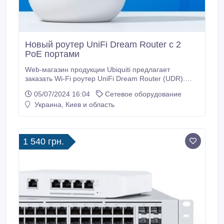
Новый роутер UniFi Dream Router с 2
PoE портами
Web-магазин продукции Ubiquiti предлагает
заказать Wi-Fi роутер UniFi Dream Router (UDR).
Новая модель роутера UDR оборудована 5
05/07/2024 16:04
Сетевое оборудование
гигабитными портами Ethernet, 2 из них PoE.
Украина, Киев и область
Основные технические характеристики роутера
UDR: 1 порт WAN и 4 LAN, корпус из поликарбона,
Bluetooth, процессор Dual-Core Cortex A53 с
частотой 1.
1 540 грн.