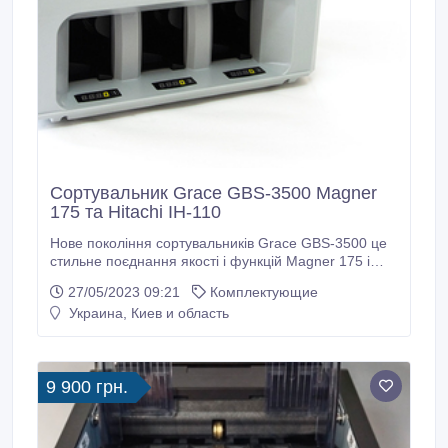
Сортувальник Grace GBS-3500 Magner
175 та Hitachi IH-110
Нове покоління сортувальників Grace GBS-3500 це
стильне поєднання якості і функцій Magner 175 і
Hitachi ih-110. Швидкий перерахунок Гарантія від
27/05/2023 09:21
Комплектующие
підробок Величезна надійність розрахована для
Украина, Киев и область
роботі 24/7 мінімум 10 років. Підтримка по всій
Україні. Гарантія 24 місяці від провідної компанії
банковської техніки Еко Трейдинг.
9 900 грн.