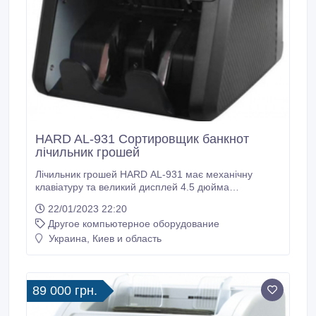
HARD AL-931 Сортировщик банкнот
лічильник грошей
Лічильник грошей HARD AL-931 має механічну
клавіатуру та великий дисплей 4.5 дюйма
Перерахунок змішаної пачки з визначенням
22/01/2023 22:20
номіналу. Ємність завантажувального лотка - 500
Другое компьютерное оборудование
банкнот. Ємність приймального лотка - 200-300
банкнот. Швидкість перерахунку -
Украина, Киев и область
800/100/1200/1500. Банкнот / хв (в режимі
звичайного рахунку), 800/100/1200/1500.
89 000 грн.