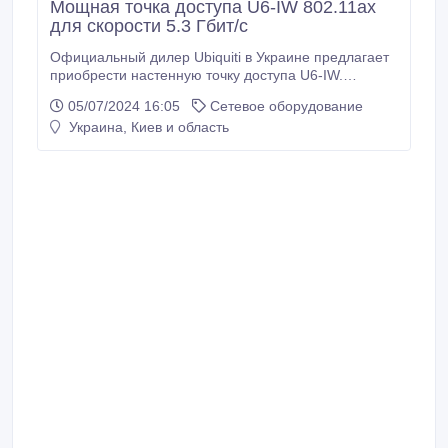
Мощная точка доступа U6-IW 802.11ах
для скорости 5.3 Гбит/с
Официальный дилер Ubiquiti в Украине предлагает
приобрести настенную точку доступа U6-IW.
Современная двухдиапазонная точка доступа UniFi
05/07/2024 16:05
Сетевое оборудование
U6 In-Wall с 4 гигабитными разъемами. Основные
Украина, Киев и область
технические характеристики точки доступа UniFi U6
In-Wall: имеет порт 10/100/1000 Mbit Base-Tx,
поддерживает PoE, оборудована встроенной
антенной, поддерживает стандарт 802.