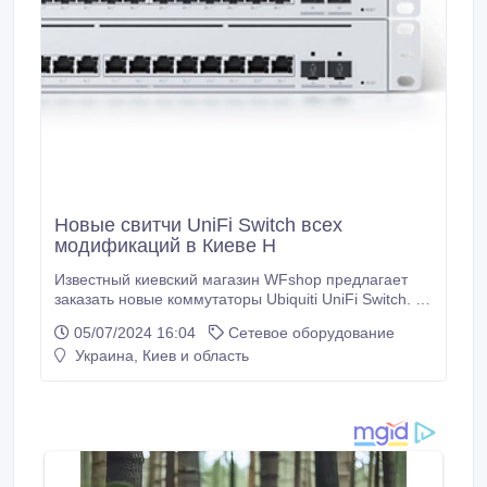
Новые свитчи UniFi Switch всех
модификаций в Киеве Н
Известный киевский магазин WFshop предлагает
заказать новые коммутаторы Ubiquiti UniFi Switch. В
наличии все модификации свитчей Ubiquiti UniFi
05/07/2024 16:04
Сетевое оборудование
Switch Aggregation, Lite, Flex Mini, Enterprise, Flex.
Украина, Киев и область
Доставляем свитчи UniFi Switch по Киеву..