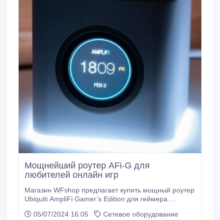
Мощнейший роутер AFi-G для
любителей онлайн игр
Магазин WFshop предлагает купить мощный роутер
Ubiquiti AmpliFi Gamer’s Edition для геймера.
Главные технические характеристики
05/07/2024 16:05
Сетевое оборудование
маршрутизатора AmpliFi Gamer’s Edition: 1 порт Wi-