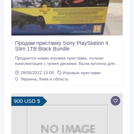
Продам приставку Sony PlayStation 4
Slim 1TB Black Bundle
Продается новая игровая приставка, полная
комплектация с тремя дисками. Была куплена для
компании в прошлом году. Приставкой не
28/05/2022 13:08
Игровые приставки
пользовались. В отличном состоянии, новая. Три
Украина, Киев и область
игры. Продаем по причине ненадобности. Без
торгов. Отправляю Новой Почтой по Украине. В
Киеве, по желанию, можно встретиться..
900 USD $