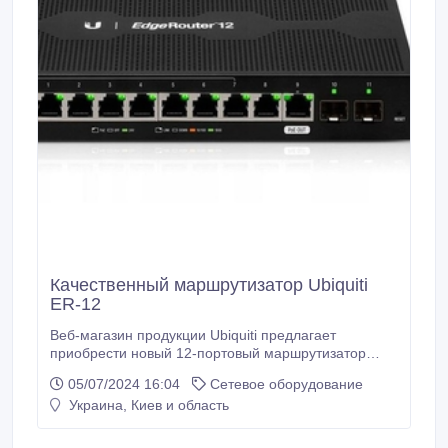
Качественный маршрутизатор Ubiquiti
ER-12
Веб-магазин продукции Ubiquiti предлагает
приобрести новый 12-портовый маршрутизатор
Ubiquiti ER-12. Технические характеристики
05/07/2024 16:04
Сетевое оборудование
маршрутизатора ER-12: максимальное
Украина, Киев и область
энергопотребление 20 Вт (без раздачи PoE), 4-
ядерный процессор MIPS64 1 ГГц, ОЗУ 1 ГБ DDR3
RAM, 10 портов 10/100/1000 Мбит/с и 2 SFP порта 1