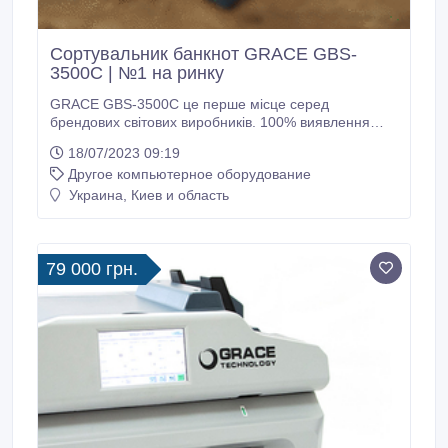
Сортувальник банкнот GRACE GBS-
3500C | №1 на ринку
GRACE GBS-3500C це перше місце серед
брендових світових виробників. 100% виявлення
супер підробок фальшивих доларів 2006 випуску
18/07/2023 09:19
(встановлені нові датчики CIS розробки 2023 року).
Другое компьютерное оборудование
Миттєве відключення доларів до 1996 року випуску
(клавіша на головному екрані). Великий сенсорний
Украина, Киев и область
дисплей, який добре видно для камер
спостереження.
79 000 грн.