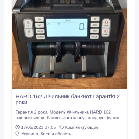
HARD 162 Лічильник банкнот Гарантія 2
роки
Гарантія 2 роки. Модель лічильника HARD 162
відноситься до банківського класу і поєднує функції
детекції, рахунки, фасування. У апарату міцний,
17/05/2023 07:05
Комплектующие
ударостійкий корпус, передбачено підключення
Украина, Киев и область
виносного дисплея, що йде в комплекті. детекція