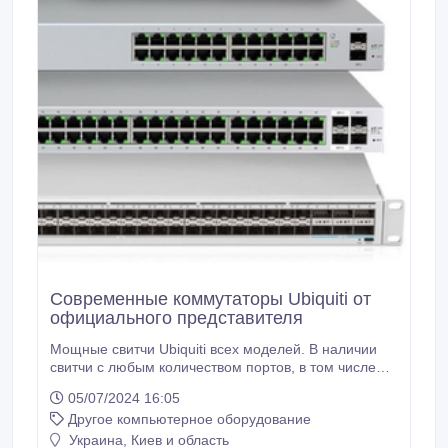
Современные коммутаторы Ubiquiti от
официального представителя
Мощные свитчи Ubiquiti всех моделей. В наличии
свитчи с любым количеством портов, в том числе
PoE. Есть управляемые и неуправляемые. Опытные
05/07/2024 16:05
менеджеры помогут с выбором коммутатора Ubiquiti
Другое компьютерное оборудование
для дома, офиса, малого/большого/среднего
предприятия..
Украина, Киев и область