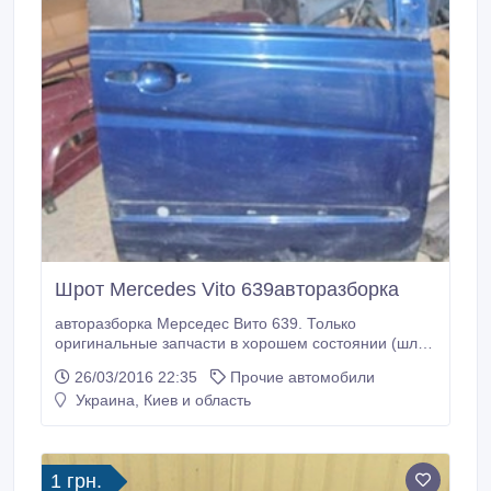
Шрот Mercedes Vito 639авторазборка
авторазборка Мерседес Вито 639. Только
оригинальные запчасти в хорошем состоянии (шлак
не высылаем). Пробег "доноров" до 100 тыс.км. -
26/03/2016 22:35
Прочие автомобили
Большой выбор з/ч; - Адекватные цены; - Все в
Украина, Киев и область
наличии; - Отправка товара в день заказа..
1 грн.