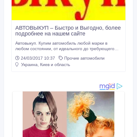
АВТОВЫКУП – Быстро и Выгодно, более
подробнее на нашем сайте
Автовыкуп. Купим автомобиль любой марки в
любом состоянии, от идеального до требующего
ремонта. наш сайт: www.kupimavto.kiev.ua (067)253-
24/03/2017 10:37
Прочие автомобили
8623, (050)711-8182, (063)140-5952, (работаем без
Украина, Киев и область
выходных).