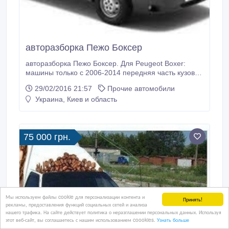
авторазборка Пежо Боксер
авторазборка Пежо Боксер. Для Peugeot Boxer:
машины только с 2006-2014 передняя часть кузова,
задняя часть кузова, двигатель, подвеска, салон и
29/02/2016 21:57
Прочие автомобили
многое другое. Доставка по Украине..
Украина, Киев и область
75 000 грн.
Мы используем файлы cookie для персонализации контента и
Принять!
рекламы, предоставления функций социальных сетей и анализа
нашего трафика. На сайте действует политика о неразглашении персональных данных. Используя
этот веб-сайт, вы соглашаетесь с нашим использованием coookies.
Узнать больше