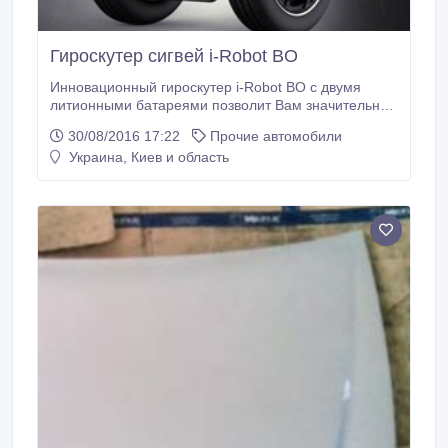
Гироскутер сигвей i-Robot BO
Инновационный гироскутер i-Robot BO с двумя
литионными батареями позволит Вам значительно
увеличить дальность пробега. Встроенный 5-
30/08/2016 17:22
Прочие автомобили
высокоточный электронный гироскоп существенно
Украина, Киев и область
увеличивает чувствительность кузова, что приводит
к более точному восприятию позы водителя. Для
того, чтобы улучшить баланс сигвея и его
надежность, BO использует двойную Центральную
систему, которые чередуются друг с другом.