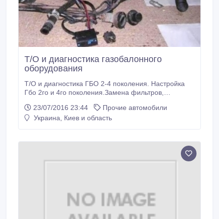
Т/О и диагностика газобалонного
оборудования
Т/О и диагностика ГБО 2-4 поколения. Настройка
Гбо 2го и 4го поколения.Замена фильтров,
диагностика неисправностей. М Дарница, проспект
23/07/2016 23:44
Прочие автомобили
освободителей 3-А, СТО "АНГАР". 096 8051920
Украина, Киев и область
Дмитрий.