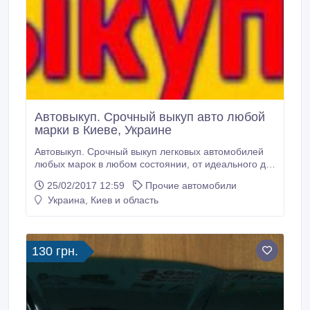
Автовыкуп. Срочный выкуп авто любой
марки в Киеве, Украине
Автовыкуп. Срочный выкуп легковых автомобилей
любых марок в любом состоянии, от идеального до
требующего ремонта. К Вашим услугам: Срочный
25/02/2017 12:59
Прочие автомобили
выкуп автомобиля в день обращения. Выкуп
Украина, Киев и область
кредитного автомобиля с погашением кредита в
банке. Выкуп автомобиля после ДТП. Более
подробную информацию вы можете узнать на
нашем сайте: www.
130 грн.