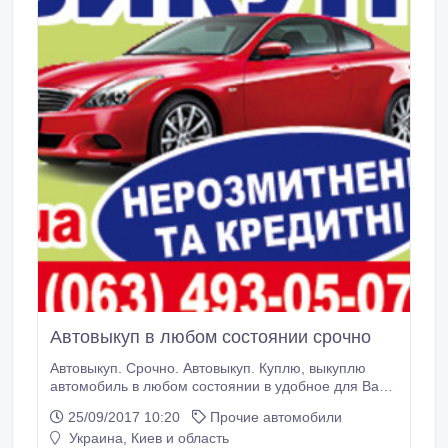
Автовыкуп в любом состоянии срочно
Автовыкуп. Срочно. Автовыкуп. Куплю, выкуплю
автомобиль в любом состоянии в удобное для Вас
время. Киев. Телефон 063-493-05-07, 0688388890,
25/09/2017 10:20
Прочие автомобили
Автовыкуп нерастаможенных и битых авто.
Украина, Киев и область
Переоформление кредитных авто. avto-