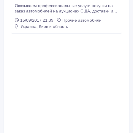
Оказываем профессиональные услуги покупки на
заказ автомобилей на аукционах США, доставки их
в Украину, порт Одесса, таможенное оформление.
15/09/2017 21:39
Прочие автомобили
На нашем сайте предоставлен большой выбор авто
Украина, Киев и область
в наличии, которые можно заказать из США.
Предлагаем авто в пути из США, а также авто в
наличии в Киеве. Полное сопровождение сделки от
покупки на аукционе и погрузки в контейнер до
постановки авто на учет.