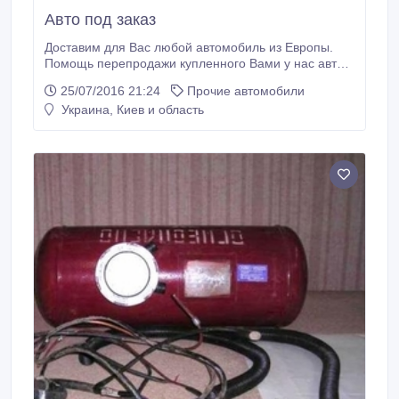
Авто под заказ
Доставим для Вас любой автомобиль из Европы.
Помощь перепродажи купленного Вами у нас авто в
Украине (до двух недель). В отличии от. Опыт более
25/07/2016 21:24
Прочие автомобили
10 лет. Нашим постоянным клиентам, а также
Украина, Киев и область
клиентам, приобретающим несколько автомобиль
из Европы, мы с удовольствием делаем скидки..