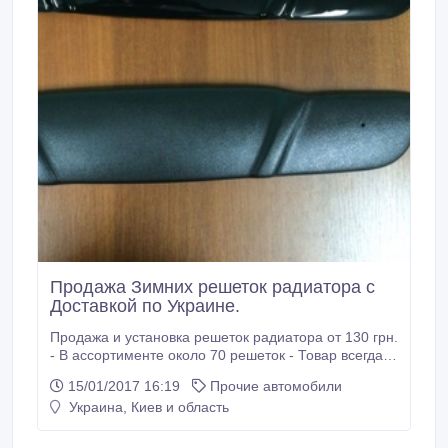
Продажа Зимних решеток радиатора с
Доставкой по Украине.
Продажа и установка решеток радиатора от 130 грн.
- В ассортименте около 70 решеток - Товар всегда в
наличии на складе - Цена на 20-30% ниже
15/01/2017 16:19
Прочие автомобили
рыночной - Доставка по всей Украине 1-2 дня -
Украина, Киев и область
Оплата при получении - Гарантия 1 год. Хотите
узнать подробнее? - Звоните! Тел: +38 (067) 231 57
90 +38 (066) 344 35 02 +38 (093) 110 22 52