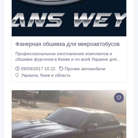
Фанерная обшивка для микроавтобусов
Профессиональное изготовление комплектов и
обшивка фургонов в Киеве и по всей Украине для
автомобилей Citroen Berlingo Mercedes-Benz
09/09/2017 10:22
Прочие автомобили
Sprinter Ford Transit Fiat Ducato Peugeot Boxer Iveco
Украина, Киев и область
Renault Master Opel Movano Volkswagen Transporter
Наши продукты: Фанерная защита пола, стен,
потолка автомобиля, защита колесных арок.