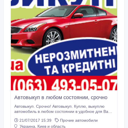
Автовыкуп в любом состоянии, срочно
Автовыкуп. Срочно! Автовыкуп. Куплю, выкуплю
автомобиль в любом состоянии в удобное для Вас
время. Киев. Телефон 063-493-05-07, 0688388890,
21/07/2017 15:39
Прочие автомобили
Автовыкуп нерастаможенных и битых авто.
Украина, Киев и область
Переоформление кредитных авто. avto-