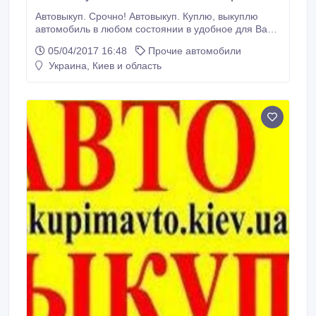
Автовыкуп. Срочно! Автовыкуп. Куплю, выкуплю
автомобиль в любом состоянии в удобное для Вас
время. Киев. Телефон 063-493-05-07, 068-838-88-
05/04/2017 16:48
Прочие автомобили
90, Автовыкуп нерастаможенных и битых авто.
Украина, Киев и область
Переоформление кредитных авто. avto-
skup.com.ua.