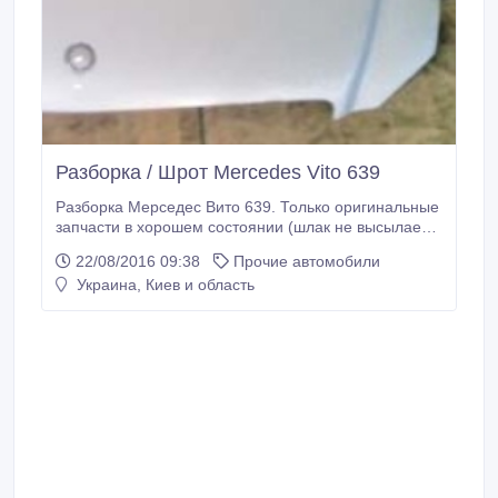
Разборка / Шрот Mercedes Vito 639
Разборка Мерседес Вито 639. Только оригинальные
запчасти в хорошем состоянии (шлак не высылаем).
Пробег "доноров" до 100 тыс. км. - Большой выбор
22/08/2016 09:38
Прочие автомобили
з/ч; - Адекватные цены; - Все в наличии; - Отправка
Украина, Киев и область
товара в день заказа..