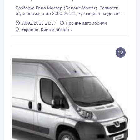
Разборка Рено Мастер (Renault Master). Запчасти
б.у и новые, авто 2000-2014г., кузовщина, ходовая,
двигатель, кпп, стекло, оптика, фонари, диски
29/02/2016 21:57
Прочие автомобили
титан./метал., колпаки, резина, электрика, салонные
Украина, Киев и область
ел-ты, подушки безопасности, акустика и все
остальное. Доставка по Украине!.