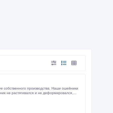
ve собственного производства. Наши ошейники
йник не растягивался и не деформировался,
нер украшает эксклюзивными камнями вручную.