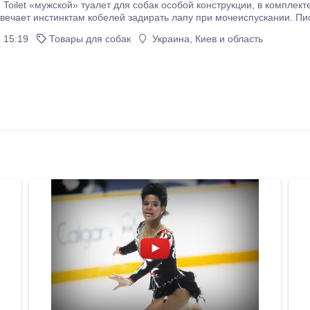
ужской» туалет для собак особой конструкции, в комплекте с декоративным пластиковым деревом,
нстинктам кобелей задирать лапу при мочеиспускании. Писсуар для собак Woofaloo ВУФАЛУ - это удобный
иться о гигиене домашнего питомца при сохранении его естественн
 15:19
Товары для собак
Украина, Киев и область