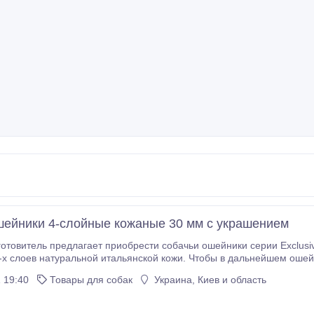
ейники 4-слойные кожаные 30 мм с украшением
отовитель предлагает приобрести собачьи ошейники серии Exclusi
-х слоев натуральной итальянской кожи. Чтобы в дальнейшем оше
 мы проклеиваем капроновой лентой. Каждое изделие наш дизай
 19:40
Товары для собак
Украина, Киев и область