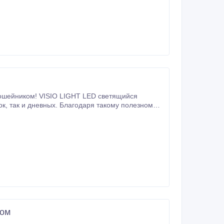
 ошейником! VISIO LIGHT LED светящийся
ному
позволит хорошо видеть питомца в темноте не
том