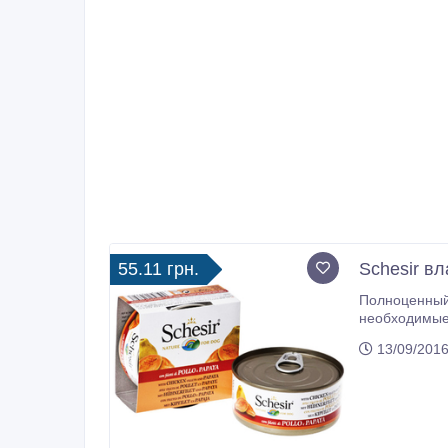
55.11 грн.
Schesir в
Полноценный 
необходимые для ежедне
полезное блю
13/09/2016