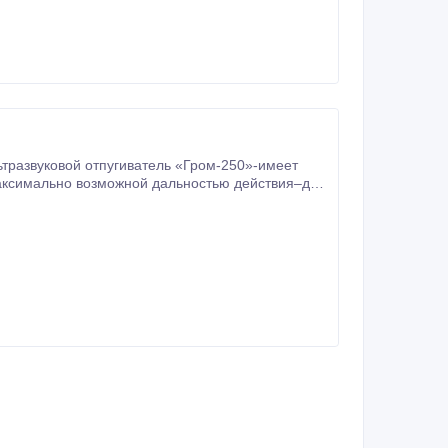
ьтразвуковой отпугиватель «Гром-250»-имеет
аксимально возможной дальностью действия–до
ом небольшом приборе.