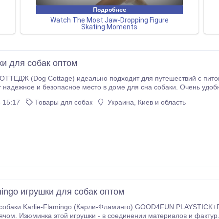
ки для собак оптом
ОТТЕДЖ (Dog Cottage) идеально подходит для путешествий с пито
 надежное и безопасное место в доме для сна собаки. Очень удоб
ется без использования инструментов. Специальная конструкция 
 15:17
Товары для собак
Украина, Киев и область
оковой двери.
mingo игрушки для собак оптом
обаки Karlie-Flamingo (Карли-Фламинго) GOOD4FUN PLAYSTICK+ROPE лате
чом. Изюминка этой игрушки - в соединении материалов и фактур.