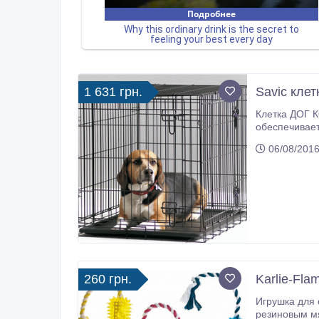
1 631 грн.
Savic клет
Клетка ДОГ К
обеспечивает
легко собира
06/08/2016
передней и б
260 грн.
Karlie-Fla
Игрушка для с
резиновым мя