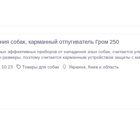
ния собак, карманный отпугиватель Гром 250
ых эффективных приборов от нападения злых собак, считается ул
 размеры, поэтому считается карманным устройством защиты с м
20 метров! Отпугиватель собак, сирена и охранная сигнализация в одн
 10:23
Товары для собак
Украина, Киев и область