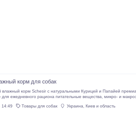
лажный корм для собак
влажный корм Schesir с натуральными Курицей и Папайей премиа
вного рациона питательные вещества, микро- и макроэлементы, витамины и таурин. Вкусное и
до приготовлено из свежего мяса курицы и папайя. Для приготовл
 14:49
Товары для собак
Украина, Киев и область
экологически чистые продукты, без добавления искусственных красителей 