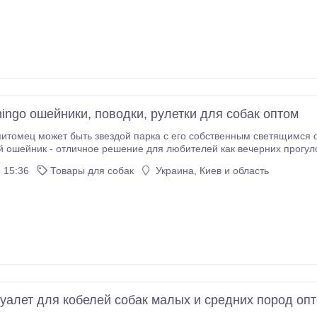
mingo ошейники, поводки, рулетки для собак оптом
итомец может быть звездой парка с его собственным светящимся
ик - отличное решение для любителей как вечерних прогулок, так и дневных. Благодаря такому полез
аш питомец всегда будет в поле зрения. Яркое свечение ошейника 
 15:36
Товары для собак
Украина, Киев и область
олько Вам, но и проезжающим мимо автомобилистам.
туалет для кобелей собак малых и средних пород оп