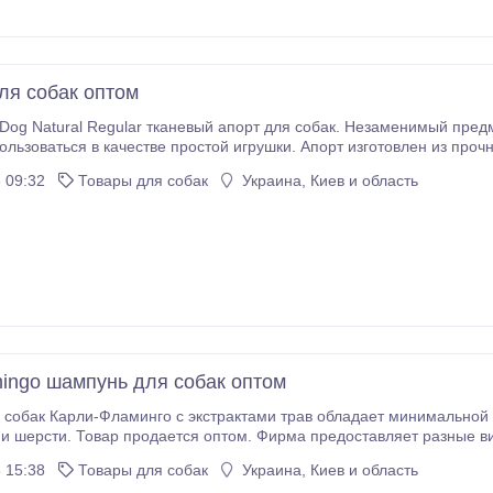
ля собак оптом
tDog Natural Regular тканевый апорт для собак. Незаменимый предм
льзоваться в качестве простой игрушки. Апорт изготовлен из прочной 
небольшой канат, с помощью которого забрасывается на значительные расстоя
 09:32
Товары для собак
Украина, Киев и область
amingo шампунь для собак оптом
собак Карли-Фламинго с экстрактами трав обладает минимальной
 и шерсти. Товар продается оптом. Фирма предоставляет разные ви
 15:38
Товары для собак
Украина, Киев и область