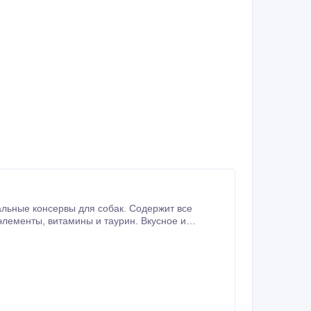
льные консервы для собак. Содержит все
ения корма Schesir используются натуральные и
и консервантов.