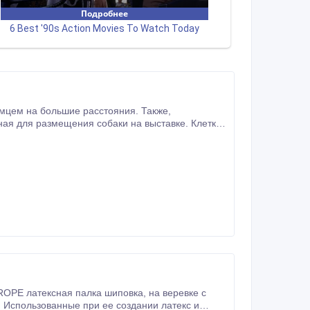
мцем на большие расстояния. Также,
ная для размещения собаки на выставке. Клетка
замков предотвращает произвольное открытие
ксная палка шиповка, на веревке с
 Использованные при ее создании латекс и