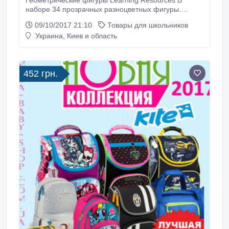
Геометрические фигуры Learning Resources В
наборе 34 прозрачных разноцветных фигуры.
Полезен для исследования геометрии, периметра и
09/10/2017 21:10
Товары для школьников
площади, фракций, логики и узоров. Формы
Украина, Киев и область
обозначены буквами и изготовлены из
высококачественного полупрозрачного пластика.
Цена 125 грн..
452 грн.