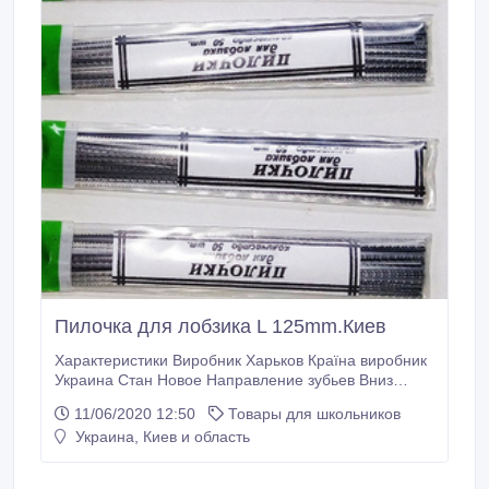
Пилочка для лобзика L 125mm.Киев
Характеристики Виробник Харьков Країна виробник
Украина Стан Новое Направление зубьев Вниз
Длина 12.0 Тип Пилка Дополнительные
11/06/2020 12:50
Товары для школьников
характеристики Применение пилки Фанера Опис
Украина, Киев и область
Пилочки для лобзика предназначены для прямого и
криволинейного вырезания по дереву или фанере
толщиной 4-12 мм. С помощью данного