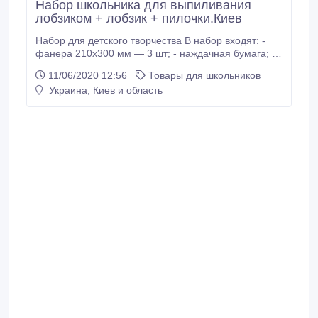
Набор школьника для выпиливания
лобзиком + лобзик + пилочки.Киев
Набор для детского творчества В набор входят: -
фанера 210х300 мм ― 3 шт; - наждачная бумага; -
переводная бумага; - лист А4 с рисунками - лобзик
11/06/2020 12:56
Товары для школьников
ручной - комплект пилочек 50 шт Цена за набор 165
Украина, Киев и область
гр. Доставка все города Украины ( Новая почта, Укр
почта ). Доставка по Киеву, возможно самовывоз.