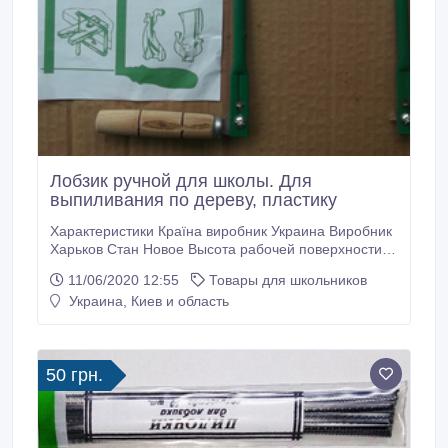
Лобзик ручной для школы. Для
выпиливания по дереву, пластику
Характеристики Країна виробник Украина Виробник
Харьков Стан Новое Высота рабочей поверхности
250 мм Ширина 110 мм Опис Ручной лобзик
11/06/2020 12:55
Товары для школьников
включает в себя дугообразную рамку с рукояткой и
Украина, Киев и область
зажимами для крепления пильного полотна.
Пильное полотно тонкое и узкое, благодаря чему
возможно изменять направление пиления.
50 грн.