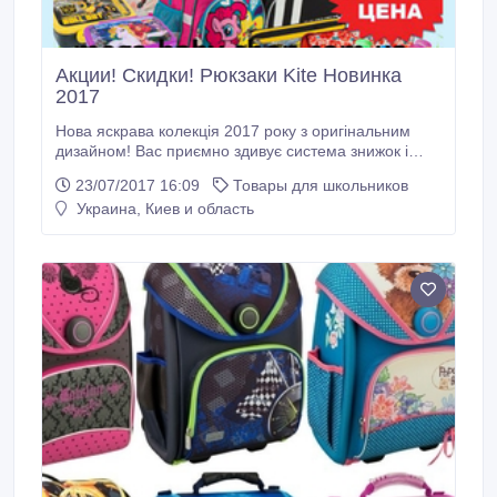
Акции! Скидки! Рюкзаки Kite Новинка
2017
Нова яскрава колекція 2017 року з оригінальним
дизайном! Вас приємно здивує система знижок і
акції, які постійно проводяться в нашому інтернет-
23/07/2017 16:09
Товары для школьников
магазині, а також безперервне поповнення
Украина, Киев и область
асортименту. Рюкзаки та сумки для дошкільнят,
школярів і молоді за низькими цінами, можна в
нашому інтернет магазині..