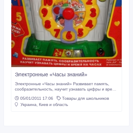
Электронные «Часы знаний»
Электронные «Часы знаний» Развивает память,
сообразительность, научит узнавать цифры и время
на часах. Русские песенки и звуковые эффекты.
05/01/2011 17:06
Товары для школьников
Электронное табло, клавиши-цифры, подвижные
Украина, Киев и область
стрелки, динамик, клавиша повтора. Учим время,
учим цифры, проверка знаний. Игровые режимы: 1.
Учим цифры - часики предложат ребёнку выучить
цифры.