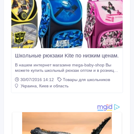
Школьные рюкзаки Kite по низким ценам.
В нашем интернет магазине mega-baby-shop Вы
можете купить школьный рюкзак оптом и в розницу,
по самым низким ценам с пересылкой по всей
30/07/2016 14:12
Товары для школьников
Украине. Низкие цены, большой ассортимент,
Украина, Киев и область
быстрая доставка, высокое качество. Посмотреть
ассортимент рюкзаков: http://mega-baby-
shop.com.ua/g6269585-shkolnye-ryukzaki.