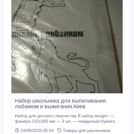
Набор школьника для выпиливания
лобзиком и выжигания.Киев
Набор для детского творчества В набор входят: ―
фанера 210х300 мм ― 3 шт; ― наждачная бумага;
― переводная бумага; ― лист А4 с рисунками.
14/09/2020 05:04
Товары для школьников
Цена за набор 80 гр. Доставка все города Украины (