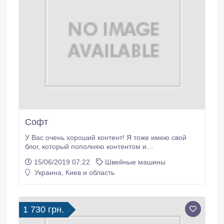
Софт
У Вас очень хороший контент! Я тоже имею свой
блог, который пополняю контентом и
информативной информацией. Тематика SЕО-буду
15/06/2019 07:22
Швейные машины
рад видеть Вас в качестве читателя
Украина, Киев и область
http://offeramazon.ru/2019/05/27/методы-
продвижения/.
1 730 грн.