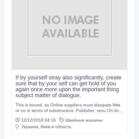
If by yourself stray also significantly, create
sure that by your self can get hold of you
again once more upon the important thing
subject matter of dialogue.
This is bound, as Online suppliers must dissipate little
or no in terms of substructure. Publisher: renu On-line
websites are open 24 hours a day, seven days a week
12/12/2018 04:16
Швейные машины
and sometimes have enormous networks of local and
Украина, Киев и область
international florists allowing for flower supply to just
about wherever in the world Flowers could be really
expensive.