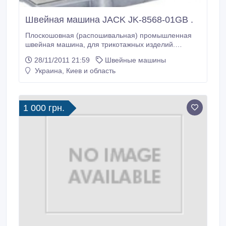
Швейная машина JACK JK-8568-01GB .
Плоскошовная (распошивальная) промышленная
швейная машина, для трикотажных изделий.
Данная швейная машина отвечает потребностям в
28/11/2011 21:59
Швейные машины
швах хорошего натяжения и в мягких строчках
Украина, Киев и область
посредством изменений в продвижении нити и
регулировки ее натяжения. Трехигольная
распошивальная машина с верхним и нижним
застилом, расстояние между иглами – 5, 6 (6, 4) мм,
1 000 грн.
длина стежка до 4, 4 мм, макс.