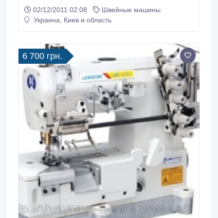
SIRUBA F -737, 747 (3000грн) Манекены
02/12/2011 02:08
Швейные машины
итальянские очень хорошего качества - (100$)
Украина, Киев и область
Обращаться по телефонам: 0637330002
0506159911.
6 700 грн.