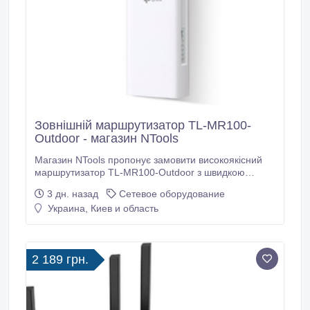
Зовнішній маршрутизатор TL-MR100-
Outdoor - магазин NTools
Магазин NTools пропонує замовити високоякісний
маршрутизатор TL-MR100-Outdoor з швидкою
доставкою. Технічні характеристики
3 дн. назад
Сетевое оборудование
маршрутизатора TL-MR100-Outdoor: мережевий
Украина, Киев и область
інтерфейс 10/100 Mbit Base-Tx, один порт LAN,
робоча частота 2.4 GHz, стандарт WiFi 802.11
a/b/g/n, знімна антена. Тип підключення: SIM-картка
3G/4G або Ethernet.
2 189 грн.