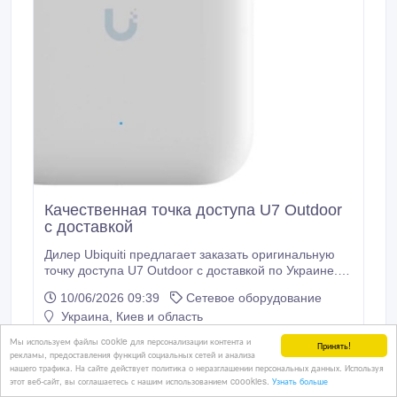
Качественная точка доступа U7 Outdoor
с доставкой
Дилер Ubiquiti предлагает заказать оригинальную
точку доступа U7 Outdoor с доставкой по Украине.
Технические характеристики U7 Outdoor: интерфейс
10/06/2026 09:39
Сетевое оборудование
управления Ethernet, защита от атмосферных
Украина, Киев и область
воздействий IPX6, 1 порт 1/2.5 GbE RJ45, источник
питания UniFi PoE Switch, метод питания PoE+,
Мы используем файлы cookie для персонализации контента и
Принять!
поддерживаемый диапазон напряжения 42.
рекламы, предоставления функций социальных сетей и анализа
нашего трафика. На сайте действует политика о неразглашении персональных данных. Используя
3 761 грн.
этот веб-сайт, вы соглашаетесь с нашим использованием coookies.
Узнать больше