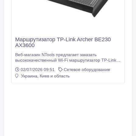
Маршрутизатор TP-Link Archer BE230
AX3600
Веб-магазин NTools предлагает заказать
высококачественный Wi-Fi маршрутизатор TP-Link
Archer BE230 AX3600. Преимущества
02/07/2026 09:51
Сетевое оборудование
маршрутизатора TP-Link Archer BE230 AX3600:
Украина, Киев и область
двухдиапазонный Wi-Fi 7 с суммарной скоростью до
3.6 Гбит/с, 3 LAN-порта 1 Гбит/с, 1 WAN-порт 2.5
Гбит/с, 1 LAN-порт 2.5 Гбит/с, совместимость с
EasyMesh, технология Beamforming, четыре
внешних антенны, а также простая настройка и
эксплуатация.