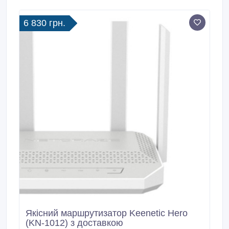
дБі для 5 ГГц, 2 x 4 дБі для 2, 4 ГГц, IEEE 802.
6 830 грн.
Якісний маршрутизатор Keenetic Hero
(KN-1012) з доставкою