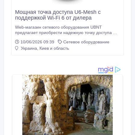
Мощная точка доступа U6-Mesh с
поддержкой Wi-Fi 6 от дилера
Web-магазин сетевого оборудования UBNT
предлагает приобрести надежную точку доступа U6-
Mesh. Преимущества точки доступа U6-Mesh:
10/06/2026 09:39
Сетевое оборудование
диапазон 5 ГГц 4x4 OFDMA и MU-MIMO со
Украина, Киев и область
скоростью радиосвязи 2.4 Гбит/с, 2x2 Wi-Fi 6,
диапазон 2.4 ГГц 2x2 MIMO со скоростью 300 Мбит/
с, гигабитный Ethernet с поддержкой PoE 802.