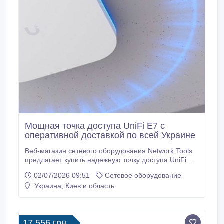
Мощная точка доступа UniFi E7 с
оперативной доставкой по всей Украине
Веб-магазин сетевого оборудования Network Tools
предлагает купить надежную точку доступа UniFi E7
с доставкой по Украине. Главные технические
02/07/2026 09:51
Сетевое оборудование
характеристики точки доступа Ubiquiti UniFi E7:
Украина, Киев и область
пропускная способность до 11, 5 Гбит/с в диапазоне
6 ГГц и более 20 Гбит/с во всех трех диапазонах,
поддержка Wi-Fi 7 (2, 4/5/6 ГГц), 10 потоков MIMO,
порт 10 GbE для сверхбыстрого подключения,
17 556 грн.
анализ спектра в реальном времени,