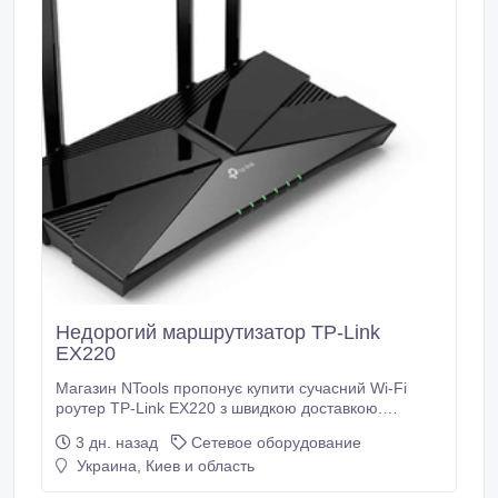
Недорогий маршрутизатор TP-Link
EX220
Магазин NTools пропонує купити сучасний Wi-Fi
роутер TP-Link EX220 з швидкою доставкою.
Основні технічні характеристики маршрутизатора
3 дн. назад
Сетевое оборудование
TP-Link EX220: один порт 10/100/1000 Мбіт/с RJ45
Украина, Киев и область
WAN, 4 порти 10/100/1000 Мбіт/с RJ45 LAN, чотири
зовнішні антени, коефіцієнт посилення антени 2 x 5