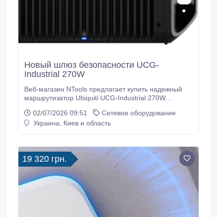
Новый шлюз безопасности UCG-
Industrial 270W
Веб-магазин NTools предлагает купить надежный
маршрутизатор Ubiquiti UCG-Industrial 270W.
Характеристики UniFi Cloud Gateway Industrial: Wi-Fi
02/07/2026 09:51
Сетевое оборудование
7, 4-ядерный процессор Cortex-A53, 1 порт 10G
Украина, Киев и область
RJ45 WAN/LAN, 4 порта 2.5G RJ45 LAN, 1 порт 10G
SFP+ WAN/LAN..
19 320 грн.