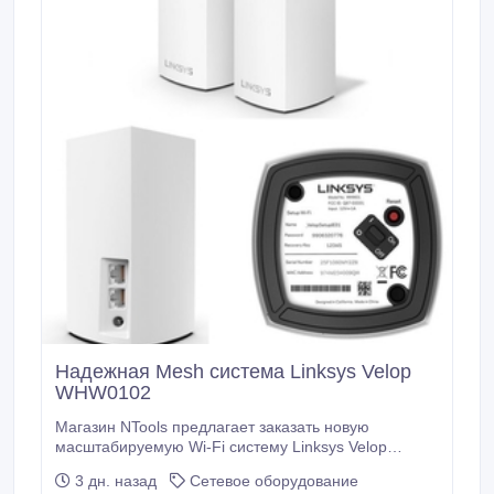
Надежная Mesh система Linksys Velop
WHW0102
Магазин NTools предлагает заказать новую
масштабируемую Wi-Fi систему Linksys Velop
WHW0102 для дома. Быстро и легко настраивается
3 дн. назад
Сетевое оборудование
и управляется. Главные технические