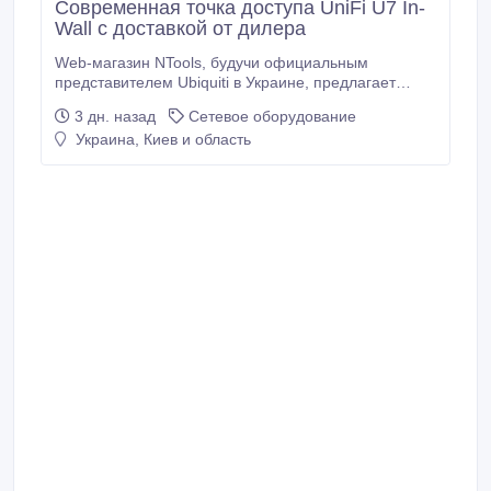
Современная точка доступа UniFi U7 In-
Wall с доставкой от дилера
Web-магазин NTools, будучи официальным
представителем Ubiquiti в Украине, предлагает
купить точку доступа UniFi U7 In-Wall с быстрой
3 дн. назад
Сетевое оборудование
доставкой. Новая современная точка доступа UniFi
Украина, Киев и область
U7 In-Wall обладает следующими техническими
характеристиками: MIMO, стандарты
802.11a/b/g/n/ac/ax/be, Wi-Fi 6 и 7, скорость на 2.