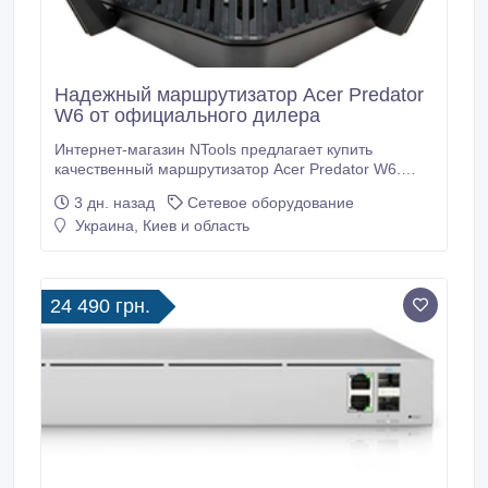
Надежный маршрутизатор Acer Predator
W6 от официального дилера
Интернет-магазин NTools предлагает купить
качественный маршрутизатор Acer Predator W6.
Онлайн магазин NTools является дилером
3 дн. назад
Сетевое оборудование
производителя Acer в Украине. Главные
Украина, Киев и область
технические характеристики беспроводного
маршрутизатора Acer Predator W6: 6 внешних
несъемных антенн, 1 USB порт, 4 LAN портов,
скорость Wi-Fi до 4804 Мбит/с, частоты Wi-Fi 2.
24 490 грн.