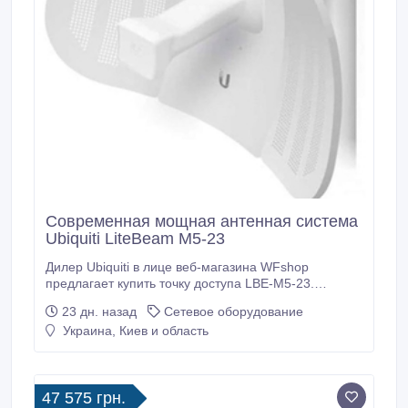
Современная мощная антенная система
Ubiquiti LiteBeam M5-23
Дилер Ubiquiti в лице веб-магазина WFshop
предлагает купить точку доступа LBE-M5-23.
Высококачественная мощная антенная система
23 дн. назад
Сетевое оборудование
LiteBeam M5-23 отличается следующими
Украина, Киев и область
техническими характеристиками: максимальный
КСВН 1.5:1, усиление 23 дБи, диапазон частот
5150-5875 МГц, выходная мощность 25 дБм,
размеры 362x267x184 мм, максимальная
47 575 грн.
потребляемая мощность 4 Вт, вес 750 г, ОЗУ 64 МБ,