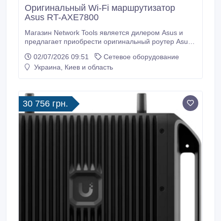
Оригинальный Wi-Fi маршрутизатор
Asus RT-AXE7800
Магазин Network Tools является дилером Asus и
предлагает приобрести оригинальный роутер Asus
RT-AXE7800 с быстрой доставкой. Основные
02/07/2026 09:51
Сетевое оборудование
технические характеристики роутера Asus RT-
Украина, Киев и область
AXE7800: рабочие частоты 2.4 и 5 ГГц, поддержка
IPTV (IGMP), подключение к провайдеру через
WAN-port, стандарт WiFi 802.11 ax, несъемные 4
антенны, сетевой интерфейс 10/100/1000 Mbit
30 756 грн.
Base-Tx, 4 порта LAN.