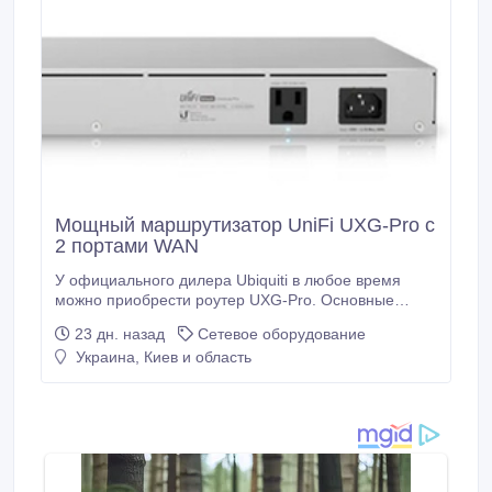
Мощный маршрутизатор UniFi UXG-Pro с
2 портами WAN
У официального дилера Ubiquiti в любое время
можно приобрести роутер UXG-Pro. Основные
технические характеристики UXG-Pro: 2 порта LAN
23 дн. назад
Сетевое оборудование
(10G SFP+ и 1 Гбит/с RJ45), 2 порта WAN (10G
Украина, Киев и область
SFP+ и 1 Гбит/с RJ45 с поддержкой аварийного
переключения), резервирование питания с
помощью UniFi SmartPower RPS Розетка, Bluetooth
для простой настройки через приложение UniFi
Network, межсетевой экран корпоративного класса с
IPS/IDS, DPI и управлением угрозами, SmartPower
для внешнего модема.