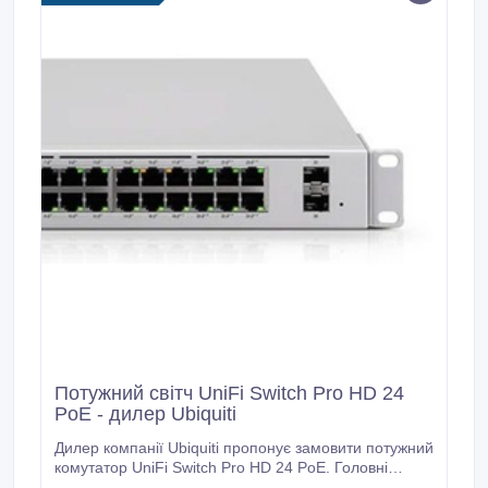
процессор MIPS 74K, один порт 10/100 Ethernet,
ветровая нагрузка 176.
Потужний світч UniFi Switch Pro HD 24
PoE - дилер Ubiquiti
Дилер компанії Ubiquiti пропонує замовити потужний
комутатор UniFi Switch Pro HD 24 PoE. Головні
особливості Ubiquiti UniFi Switch Pro HD 24 PoE