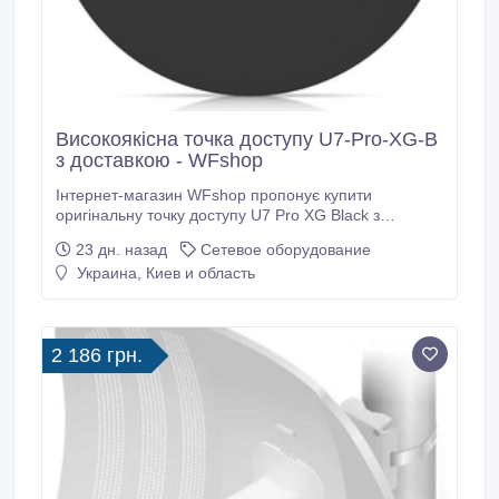
Високоякісна точка доступу U7-Pro-XG-B
з доставкою - WFshop
Інтернет-магазин WFshop пропонує купити
оригінальну точку доступу U7 Pro XG Black з
доставкою. Високоякісна точка доступу Ubiquiti U7-
23 дн. назад
Сетевое оборудование
Pro-XG-B має такі характеристики: 1 порт 10 GbE
Украина, Киев и область
RJ45, PoE+, стандарти Wi-Fi 802.11a/b/g/n/ac/ax/be,
6 просторових потоків, робоча температура від -30
до +40 градусів, максимальна потужність передачі
24 дБм в діапазоні 2.
2 186 грн.