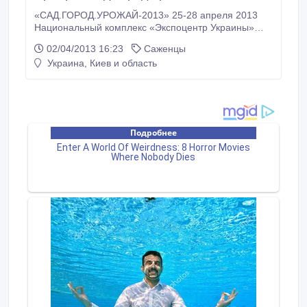
«САД.ГОРОД.УРОЖАЙ-2013» 25-28 апреля 2013
Национальный комплекс «Экспоцентр Украины»
Основные разделы мероприятия: • Удобрения,
02/04/2013 16:23
Саженцы
средства защиты и стимуляторы роста растений. •
Украина, Киев и область
Семена, саженцы плодовых культур, декоративный
посадочный материал. • Сельскохозяйственная
техника. Мини-техника и транспортные средства.