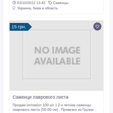
03/10/2012 13:42
Саженцы
прибыльными. МАЛИНА сорт «Покровская» –
Украина, Киев и область
молдавский ремонтантный сорт, имеющий
отличные вкусовые качества, селекционирован
донскими казаками переехавшими в Молдову.
Характеристика: крупноплодная, средняя масса
15 грн.
ягод 5-7г, высокоурожайная.
Саженци лаврового листа
Продам оптом(от 100 шт. ) 2-х летние саженцы
лаврового листа (50-60 см) . Привезен из Грузии ..