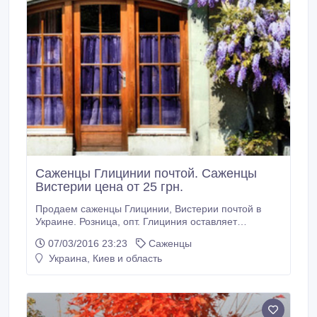
Саженцы Глицинии почтой. Саженцы
Вистерии цена от 25 грн.
Продаем саженцы Глицинии, Вистерии почтой в
Украине. Розница, опт. Глициния оставляет
неизгладимое впечатление у тех, кто хотя бы раз
07/03/2016 23:23
Саженцы
видел ее цветение. Глицинию можно высадить у
Украина, Киев и область
беседки, перед входом в дом, украсить ею голую
стену. Минимальный заказ от 6 штук. Саженцы
Глицинии купить можно также в розницу.