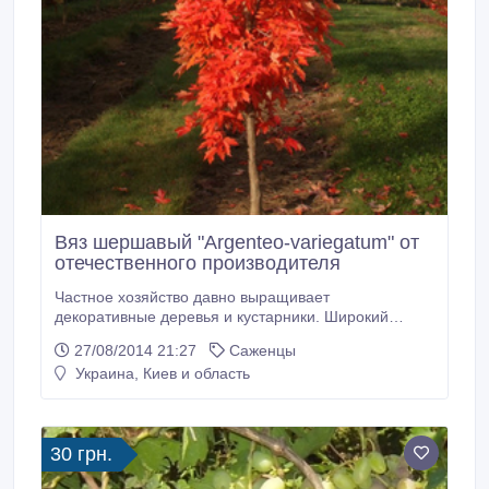
Вяз шершавый "Argenteo-variegatum" от
отечественного производителя
Частное хозяйство давно выращивает
декоративные деревья и кустарники. Широкий
ассортимент. Очень большой выбор по размерам. У
27/08/2014 21:27
Саженцы
крупномеров - формирован штамб, крона,
Украина, Киев и область
корневая. Растения ухоженные, домашние.
Приживаемость – высокая. Сертификаты. Доставка
на очень выгодных условиях. До- и после-
посадочный сервис.
30 грн.