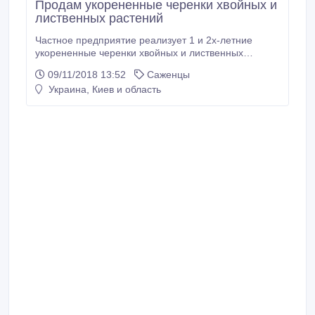
Продам укорененные черенки хвойных и
лиственных растений
Частное предприятие реализует 1 и 2х-летние
укорененные черенки хвойных и лиственных
растений: туи, можжевельники, тисы , кипарисовики,
09/11/2018 13:52
Саженцы
самшит, дерен, пузыреплодник и др..
Украина, Киев и область