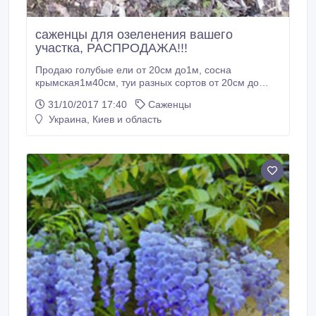
саженцы для озеленения вашего
участка, РАСПРОДАЖА!!!
Продаю голубые ели от 20см до1м, сосна
крымская1м40см, туи разных сортов от 20см до
1м70см, можжевельники разные в том числе
31/10/2017 17:40
Саженцы
вертикальные высотой от 50см до 2, 5м.
Украина, Киев и область