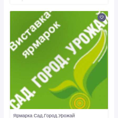
Лора, кишмиш Лучистый, кишмиш Запорожский,
кишмиш Юпитер (США), Русбол (кишмиш), Танюша,
Талисман, Томайский, Надежда АЗОС, Новый
подарок Запорожью, Подарок Запорожью, Подарок
Украине, Элегант сверхранний, Юбилей
Новочеркасска.
Ярмарка Сад.Город.Урожай