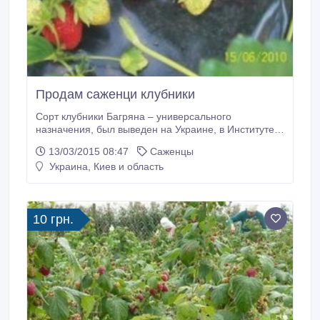
Продам саженци клубники
Сорт клубники Багряна – универсального
назначения, был выведен на Украине, в Институте
садоводства УААН. Этот сорт отличается высокой
13/03/2015 08:47
Саженцы
урожайностью крупных ягод высокого качества,
Украина, Киев и область
которые хорошо переносят транспортировку.
Рассада Багряны обладает сильной корневой
системой, что позволяет кустам клубники быстро
приживаться, и уже на следующий год после летней
10 грн.
высадки, в конце мая, давать богатые урожаи.