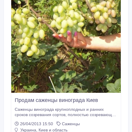
Продам саженцы винограда Киев
Саженцы винограда крупноплодных и ранних
сроков созревания сортов, полностью созревающих
в условиях Киевской области, в т.ч.: Столовые сорта:
26/04/2013 15:50
Саженцы
Августин (Плевен), Аркадия, Валентина, Водограй,
Украина, Киев и область
Глаша, Галбена Ноу, Кодрянка, Кубань, Ливия,