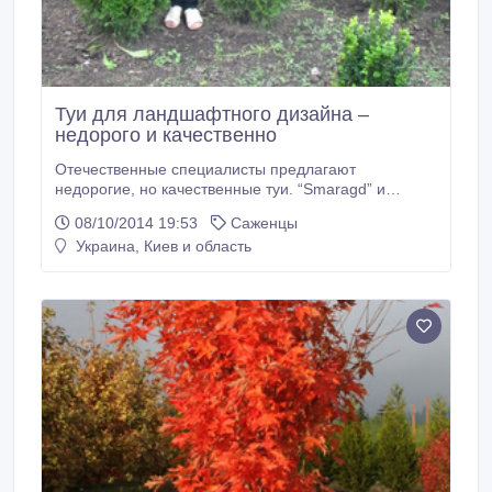
Туи для ландшафтного дизайна –
недорого и качественно
Отечественные специалисты предлагают
недорогие, но качественные туи. “Smaragd” и
другие сорта. Очень широкий выбор. 1-2-3 м, есть и
08/10/2014 19:53
Саженцы
для доращивания. Все - выращены на Украине с
Украина, Киев и область
черенка. Двухкратная пересадка. Мощная
корневая. Хорошо ухоженные, без «химии». Хвоя
плотная, сочная, изумрудная. 100 %
приживаемость.