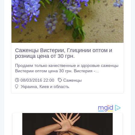
Саженцы Вистерии, Глицинии оптом и
розница цена от 30 грн.
Продаем только качественные и здоровые саженцы
Вистерии оптом цена 30 грн. Вистерия -
великолепная листопадная лиана, которая ценится
08/03/2016 22:00
Саженцы
за обильное продолжительное и красочное
Украина, Киев и область
цветение, ажурную перистую листву. Украсит Ваш
сад, сделает его ярким и выразительным
Садоводов, желающих купить саженцы Вистерии,
нередко отпугивает высокая цена посадочного
материала.