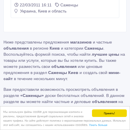
22/03/2011 16:11
Саженцы
Украина, Киев и область
Ниже представлены предложения
магазинов
и частные
объявления
в регионе
Киев
и категории
Саженцы
.
Воспользуйтесь формой поиска, чтобы найти
лучшие цены
на
товары или услуги, которые вы бы хотели купить. Вы также
можете разместить свои
объявления
или ценовые
предложения в раздел
Саженцы Киев
и создать свой
мини-
сайт
в течение нескольких минут.
Вам предоставили возможность просмотреть объявления в
разделе
«Саженцы»
доски бесплатных объявлений. В данном
разделе вы можете найти частные и деловые
объявления
на
тему
продажи Саженцы, Киев
,
покупки Саженцы, Киев
,
Мы используем файлы cookie для персонализации контента и
Принять!
аренды Саженцы, Киев
. Если Вы найдете необходимые вам
рекламы, предоставления функций социальных сетей и анализа
товары или услуги, администрация
Интернет - рынок
будет
нашего трафика. На сайте действует политика о неразглашении персональных данных. Используя
этот веб-сайт, вы соглашаетесь с нашим использованием coookies.
Узнать больше
довольна, что помогла. При необходимости отредактировать