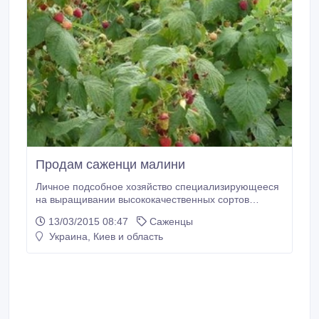
Продам саженци малини
Личное подсобное хозяйство специализирующееся
на выращивании высококачественных сортов
малины и ежевики предлагает саженцы и ягоды по
13/03/2015 08:47
Саженцы
оптимальным и конкурентноспособным ценам. У
Украина, Киев и область
нас имеются саженцы малины ремонтантных
сортов Рубиновое ожерелье, Брусиловская,
Брусвяна, данные сорта характеризуются не
прихотливостью, отменным вкусом ягод, устойчивы
к разным видам болезней, идеально подходят для
выращивания в поле.