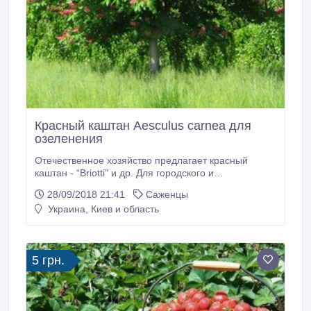
Красный каштан Aesculus carnea для
озеленения
Отечественное хозяйство предлагает красный
каштан - “Briotti” и др. Для городского и
приусадебного озеленения. Не повреждается
28/09/2018 21:41
Саженцы
каштановой молью. Соцветия розово-красные.
Украина, Киев и область
Формированная корневая система. Ровный высокий
штамб. Высокая приживаемость. Устойчив к
городским условиям-загазованости и временной
засухе.
5 грн.