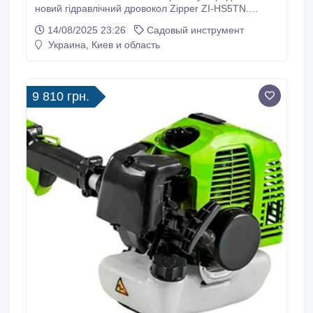
новий гідравлічний дровокол Zipper ZI-HS5TN.
Основні технічні характеристики гідравлічного
14/08/2025 23:26
Садовый инструмент
дровокола Zipper ZI-HS5TN: напруга 220 В, робоче
Украина, Киев и область
положення горизонтальне, потужність двигуна 2.2
кВт, сила розколювання 5 т, електричний двигун,
швидкість зворотного ходу 6.
9 810 грн.