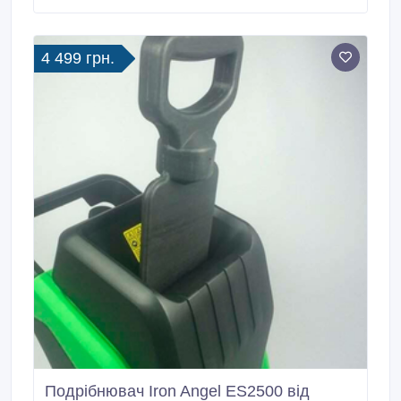
об'єм паливного бака 6 л, шестерний редуктор,
повітряна система охолодження, дизельний 4-
тактний двигун, тип запуску ручний/електростарт,
4 499 грн.
прямий привід, об'єм масляного картера 1.
Подрібнювач Iron Angel ES2500 від