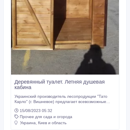
Деревянный туалет. Летняя душевая
кабина
Украинский производитель лесопродукции "Тато
Карло" (г. Вишневое) предлагает всевозможные
варианты садово-парковой мебели, декоративной
15/08/2023 05:32
мебели для дома. Изготовим по Вашему
Прочее для сада и огорода
пожеланию любую форму, цвет и размер. Есть
огромный опыт в выполнении следующих изделий: -
Украина, Киев и область
Альтанки - Беседки из дерева, перголы - Навесы