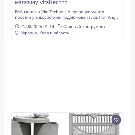
магазину VitalTechno
Веб-магазин VitalTechno.UA пропонує купити
простий у використанні подрібнювач гілок Iron Angel
ES2500 з швидкою доставкою. Подрібнювач гілок
21/03/2025 01:14
Садовый инструмент
Iron Angel ES2500: електричний двигун потужністю
Украина, Киев и область
2.5 кВт, живлення від мережі 220 В, призначений
для різання гілок діаметром до 45 мм, без бака,
корпус з ABS-пластику, вага 10.