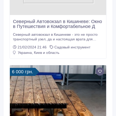
Cеверный Автовокзал в Кишиневе: Окно
в Путешествия и Комфортабельное Д
Северный автовокзал в Кишиневе - это не просто
транспортный узел, да и настоящая врата для
путников, открывающая мир вероятностей и
21/02/2024 21:46
Садовый инструмент
комфортабельного движения. Находящийся в
Украина, Киев и область
живописном регионе мегаполисы, данный вокзал
делается отправной точкой для тысяч путников
каждый день. Прогрессивная Инфраструктура:
6 000 грн.