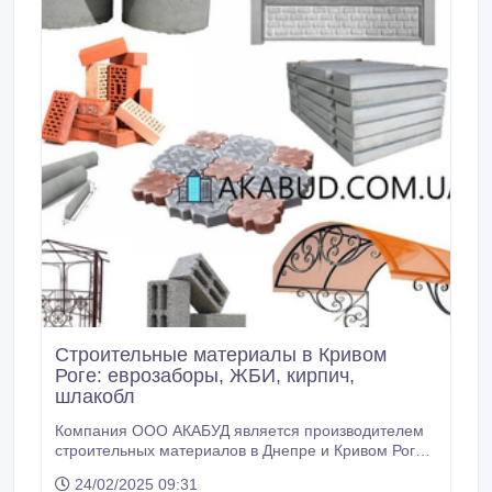
Строительные материалы в Кривом
Роге: еврозаборы, ЖБИ, кирпич,
шлакобл
Компания ООО АКАБУД является производителем
строительных материалов в Днепре и Кривом Роге
уже 8 лет. Основная наша продукция - ЖБИ
24/02/2025 09:31
(железобетонные конструкции). За это время нам