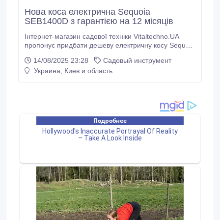
Нова коса електрична Sequoia
SEB1400D з гарантією на 12 місяців
Інтернет-магазин садової техніки Vitaltechno.UA
пропонує придбати дешеву електричну косу Sequoia
SEB1400D з швидкою доставкою по Україні і з
14/08/2025 23:28
Садовый инструмент
наданням гарантії терміном на 12 місяців.
Украина, Киев и область
Електрокоса Sequoia SEB1400D: електростарт,
потужність двигуна 1.4 кВт (1.9 кінських сил), частота
обертання 7500 об/хв, ріжуча система волосінь/ніж,
ширина косіння волосінню 38 см, ширина косіння
ножем 25 см, наплічний ремінь, товщина волосіні 1.