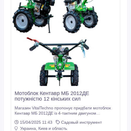
Мотоблок Кентавр МБ 2012ДЕ
потужністю 12 кінських сил
Магазин VitalTechno пропонує придбати мотоблок
Кентавр МБ 2012ДЕ із 4-тактним двигуном
потужністю 12 л.с. Головні технічні характеристики
15/04/2025 11:43
Садовый инструмент
мотоблоку Кентавр МБ 2012ДЕ українського
Украина, Киев и область
виробництва: кількість передач (вперед-назад) 2/1,