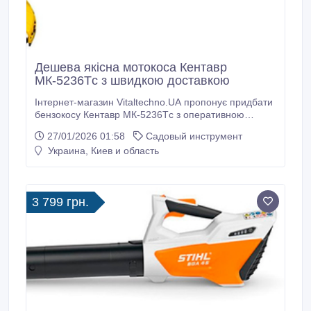
Дешева якісна мотокоса Кентавр
МК-5236Тc з швидкою доставкою
Інтернет-магазин Vitaltechno.UA пропонує придбати
бензокосу Кентавр МК-5236Тc з оперативною
доставкою по Україні. Дешева бензокоса Кентавр
27/01/2026 01:58
Садовый инструмент
МК-5236Тc: потужність 3.6 кінських сил (2.7 кВт), 2-х
Украина, Киев и область
тактний двигун OHV, ріжуча система волосінь або
ніж, об'єм паливного бака 1.2 л, частота обертання
9000 об/хв, ручний старт, ширина косіння ножем 25.
3 799 грн.