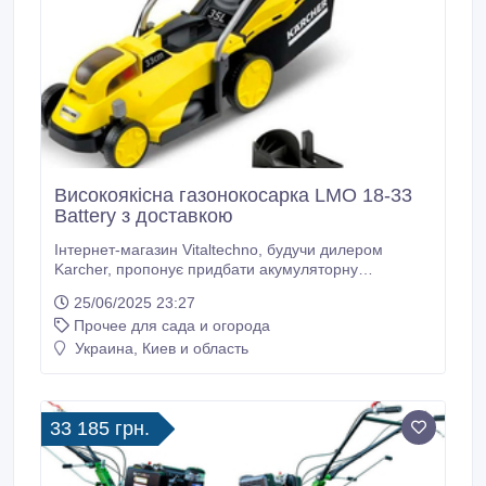
Високоякісна газонокосарка LMO 18-33
Battery з доставкою
Інтернет-магазин Vitaltechno, будучи дилером
Karcher, пропонує придбати акумуляторну
газонокосарку Karcher LMO 18-33 Battery з
25/06/2025 23:27
доставкою по Україні. Сучасна акумуляторна
Прочее для сада и огорода
газонокосарка Karcher LMO 18-33 Battery: привід
несамохідний, частота обертання 4000 об/хв,
Украина, Киев и область
електростарт, 4 рівні зрізу, центральне регулювання
висоти зрізу, висота стрижки 35-65 мм, ширина
стрижки 33 см, пластиковий травозбірник, об'єм
травозбірника 35 л, без мульчування, без бічного
33 185 грн.
викиду, вага 11, 3 кг.