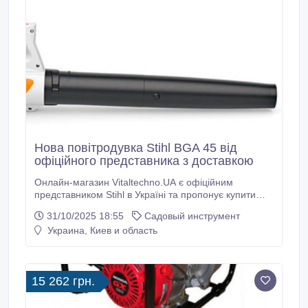
Нова повітродувка Stihl BGA 45 від
офіційного представника з доставкою
Онлайн-магазин Vitaltechno.UA є офіційним
представником Stihl в Україні та пропонує купити
акумуляторну повітродувку Stihl BGA 45 з доставкою
31/10/2025 18:55
Садовый инструмент
по Україні. Технічні характеристики акумуляторної
Украина, Киев и область
повітродувки Stihl BGA 45: максимальна швидкість
повітряного потоку 38 м/с, об'єм повітряного потоку
500 м3/год, комплект для видування, вага 2.
15 262 грн.