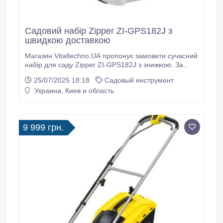
Садовий набір Zipper ZI-GPS182J з
швидкою доставкою
Магазин Vitaltechno.UA пропонує замовити сучасний
набір для саду Zipper ZI-GPS182J з знижкою. За
допомогою набору для саду Zipper ZI-GPS182J Ви
25/07/2025 18:18
Садовый инструмент
зможете доглядати за клумбами, газонами,
Украина, Киев и область
деревами, чагарниками. Виконує три функції -
висоторіз, тример, кущоріз..
9 999 грн.