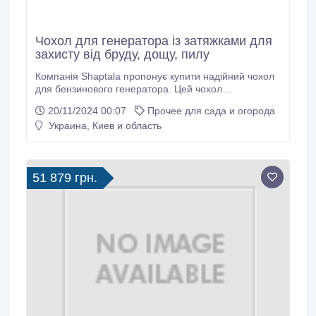
Чохол для генератора із затяжками для
захисту від бруду, дощу, пилу
Компанія Shaptala пропонує купити надійний чохол
для бензинового генератора. Цей чохол
призначений для повного захисту генератора від
20/11/2024 00:07
Прочее для сада и огорода
пилу, дощу, бруду. Чохол виготовлений з легкої
Украина, Киев и область
водостійкої тканини Oxford 320D з поліуретановим
просоченням. Внутрішній розмір чохла для
генератора: довжина 68 см, ширина 55 см, висота
50 см.
51 879 грн.