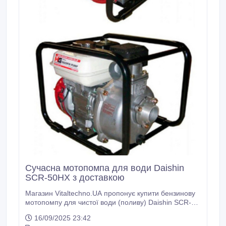
Сучасна мотопомпа для води Daishin
SCR-50HX з доставкою
Магазин Vitaltechno.UA пропонує купити бензинову
мотопомпу для чистої води (поливу) Daishin SCR-
50HX у Києві і з швидкою доставкою по Україні.
16/09/2025 23:42
Недорога бензинова мотопомпа для води Daishin