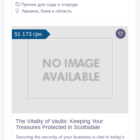
Прочее для сада и огорода
удалось завоевать доверие покупателей и
расширить ассортимент выпускаемой продукции.
Украина, Киев и область
Мы осуществляем оптовые продажи следующих
бетонных изделий от производителя: - Еврозаборы
в Днепре и Кривом Роге; - Плиты перекрытия
многопустотные серийные; - Шлакоблок и кирпич; -
51 173 грн.
Бордюр бетонный; - Бордюрные камни; - Кольца
для колодцев; - Тротуарная плитка; - Прочее.
The Vitality of Vaults: Keeping Your
Treasures Protected in Scottsdale
Securing the security of your business is vital in today's