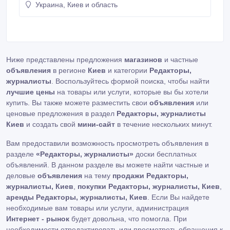
Украина, Киев и область
написание H1, Title и Мета описаний к контенту (при
надобности ) - формирование ТЗ для авторов и
поиск материалов, на фоне которых копирайтер
будет писать свои работы - личный поиск авторов (
временами ), которые будут писать на требуемые
тематики - проверка и правка материалов -
Ниже представлены предложения
магазинов
и частные
увеличение семантического ядра - поиск
объявления
актуальных трендов и идей для новеньких броских
в регионе
Киев
и категории
Редакторы,
материалов Прошу иметь ввиду, что у вас должны
журналисты
. Воспользуйтесь формой поиска, чтобы найти
быть прекрасные знания русского и английского
лучшие цены
на товары или услуги, которые вы бы хотели
языка, так как некоторые работы нужно будет
купить. Вы также можете разместить свои
объявления
или
оформлять, глядя на зарубежные площадки.
ценовые предложения в раздел
Редакторы, журналисты
Киев
и создать свой
мини-сайт
в течение нескольких минут.
Вам предоставили возможность просмотреть объявления в
разделе
«Редакторы, журналисты»
доски бесплатных
объявлений. В данном разделе вы можете найти частные и
деловые
объявления
на тему
продажи Редакторы,
журналисты, Киев
,
покупки Редакторы, журналисты, Киев
,
аренды Редакторы, журналисты, Киев
. Если Вы найдете
необходимые вам товары или услуги, администрация
Интернет - рынок
будет довольна, что помогла. При
необходимости отредактировать или просмотреть обращения к