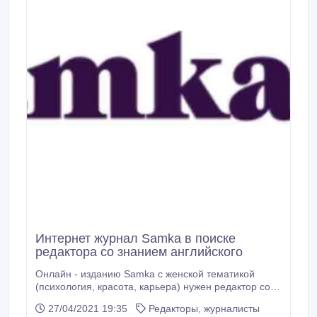
Интернет журнал Samka в поиске
редактора со знанием английского
Онлайн - изданию Samka с женской тематикой
(психология, красота, карьера) нужен редактор со
знанием английского и опытом работы в подобной
27/04/2021 19:35
Редакторы, журналисты
области. В его обязанности будет входить : -