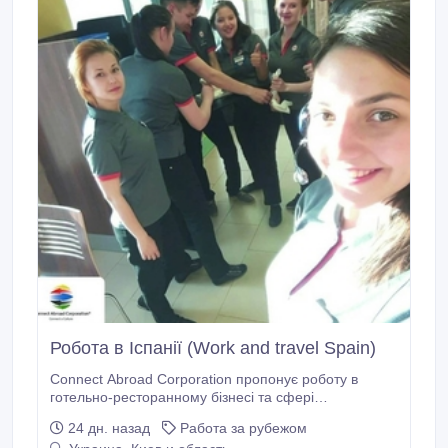
Робота в Іспанії (Work and travel Spain)
Connect Abroad Corporation пропонує роботу в
готельно-ресторанному бізнесі та сфері
обслуговування в Іспанії. https://cac-ua.com/work-
24 дн. назад
Работа за рубежом
and-travel/spain Вимоги розмовна англійська