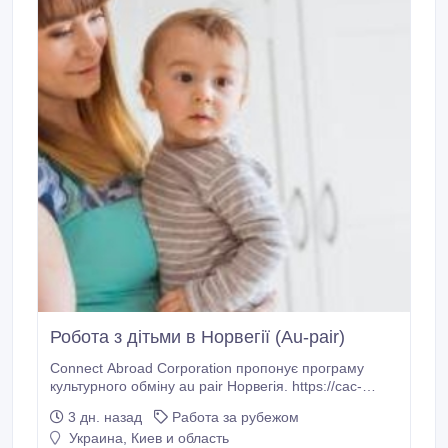
Робота з дітьми в Норвегії (Au-pair)
Connect Abroad Corporation пропонує програму
культурного обміну au pair Норвегія. https://cac-
ua.com/au-pair/norway Вимоги: • Досвід догляду за
3 дн. назад
Работа за рубежом
дітьми • Середня англійська • Відсутність власних
Украина, Киев и область
дітей Обов'язки: 1. Робота з дітьми в приймаючої