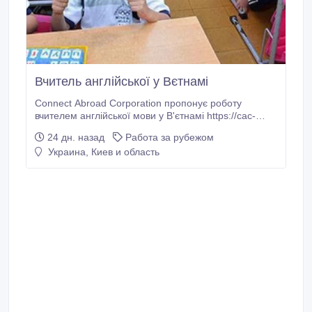
Вчитель англійської у Вєтнамі
Connect Abroad Corporation пропонує роботу
вчителем англійської мови у В'єтнамі https://cac-
ua.com/trudoustrostvo-za-granitsey/prepodavanie-
24 дн. назад
Работа за рубежом
angliyskogo-yazyka/vetnam Вимоги 1. English B1 and
Украина, Киев и область
above 2. вища освіта Обов'язки • 8 робочих годин в
день • субота-неділя вихідні • робота з дітьми Умови
1.