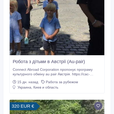
Робота з дітьми в Австрії (Au-pair)
Connect Abroad Corporation пропонує програму
культурного обміну au pair Австрія. https://cac-
ua.com/au-pair/austria Вимоги 1. Досвід догляду за
15 дн. назад
Работа за рубежом
дітьми 2. Базова німецька (А1) 3. Відсутність
Украина, Киев и область
власних дітей Обов'язки • Робота з дітьми в
приймаючої родині. • Стати на якийсь час старшою
сестрою.
320 EUR €