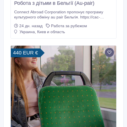
Робота з дітьми в Бельгії (Au-pair)
Connect Abroad Corporation пропонує програму
культурного обміну au pair Бельгія. https://cac-
ua.com/au-pair/belgium Вимоги 1. Досвід догляду за
24 дн. назад
Работа за рубежом
дітьми 2. Середня англійська 3. Відсутність власних
Украина, Киев и область
дітей Обов'язки • Робота з дітьми в приймаючої
родині. • Стати на якийсь час старшою сестрою.
440 EUR €