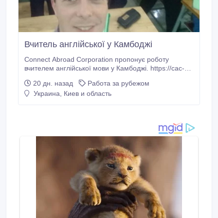
Вчитель англійської у Камбоджі
Connect Abroad Corporation пропонує роботу
вчителем англійської мови у Камбоджі. https://cac-
ua.com/trudoustrostvo-za-granitsey/prepodavanie-
20 дн. назад
Работа за рубежом
angliyskogo-yazyka/live-and-work-in-cambodia Вимоги
Украина, Киев и область
1. English B1 and above 2. вища освіта Обов'язки • 8
робочих годин в день • субота-неділя вихідні •
робота з дітьми Умови 1.