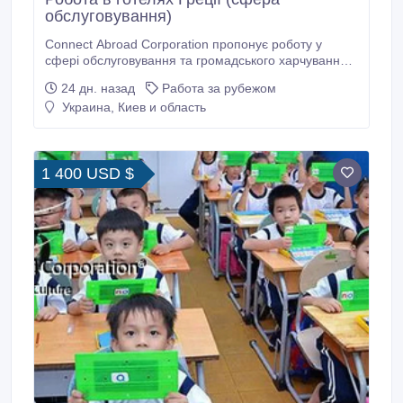
обслуговування)
Connect Abroad Corporation пропонує роботу у
сфері обслуговування та громадського харчування у
Греції — https://cac-ua.com/work-and-travel/greece
24 дн. назад
Работа за рубежом
Вимоги: • розмовна англійська Обов'язки: 1. Робота
Украина, Киев и область
у грецьких компаніях у сфері обслуговування 2.
Залежить від вакансії (покоївка, ресепшен, сервіс,
хостес, офіціант) 3.
1 400 USD $