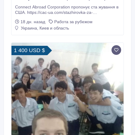
Connect Abroad Corporation пропонує ста жування в
США. https://cac-ua.com/stazhirovka-za-
granitsey/internship/stazhirovka-v-ssha Вимоги 1.
18 дн. назад
Работа за рубежом
розмовна англійська 2. вік 21-30 років 3. потрібний
Украина, Киев и область
досвід роботи Обов'язки • Робота в американських
компаніях в різних галузях згідно отриманого
диплому чи досвіду.
1 400 USD $