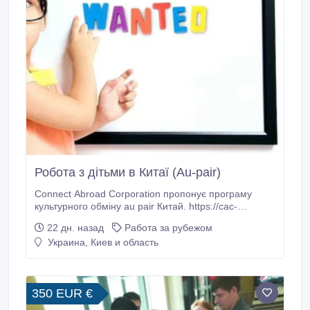
Робота з дітьми в Китаї (Au-pair)
Connect Abroad Corporation пропонує програму
культурного обміну au pair Китай. https://cac-
ua.com/au-pair/china Вимоги 1. Досвід догляду за
22 дн. назад
Работа за рубежом
дітьми 2. Середня англійська 3. Відсутність власних
Украина, Киев и область
дітей Обов'язки • Робота з дітьми в приймаючої
родині. • Стати на якийсь час старшою сестрою. •
Легкі обов'язки по дому.
350 EUR €