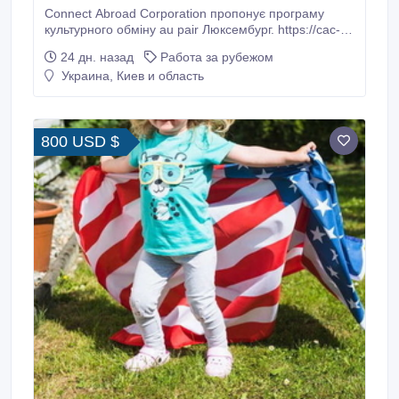
Connect Abroad Corporation пропонує програму
культурного обміну au pair Люксембург. https://cac-
ua.com/au-pair/lyuksemburg Вимоги 1. Досвід
24 дн. назад
Работа за рубежом
догляду за дітьми 2. Середня англійська 3.
Украина, Киев и область
Відсутність власних дітей Обов'язки • Робота з
дітьми в приймаючої родині. • Стати на якийсь час
старшою сестрою.
800 USD $