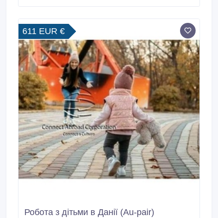
родині. 2. Стати на якийсь час старшою сестрою.
611 EUR €
Робота з дітьми в Данії (Au-pair)