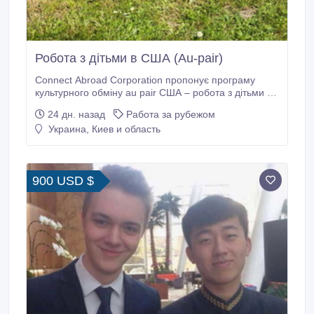
Робота з дітьми в США (Au-pair)
Connect Abroad Corporation пропонує програму
культурного обміну au pair США – робота з дітьми в
американський приймаючої родині. https://cac-
24 дн. назад
Работа за рубежом
ua.com/au-pair/usa Вимоги: • Досвід догляду за
Украина, Киев и область
дітьми • Середня англійська та вище • Наявність
водійських прав • Відсутність власних дітей
Обов'язки: 1.
900 USD $