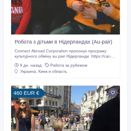
Робота з дітьми в Нідерландах (Au-pair)
Connect Abroad Corporation пропонує програму
культурного обміну au pair Нідерланди. https://cac-
ua.com/au-pair/netherlands Вимоги 1. Досвід догляду
9 дн. назад
Работа за рубежом
за дітьми 2. Середня англійська 3. Відсутність
Украина, Киев и область
власних дітей Обов'язки • Робота з дітьми в
приймаючої родині. • Стати на якийсь час старшою
сестрою.
460 EUR €