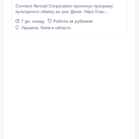
Connect Abroad Corporation пропонує програму
культурного обміну au pair Данія. https://cac-
ua.com/au-pair/denmark Вимоги: • Досвід догляду за
7 дн. назад
Работа за рубежом
дітьми • Середня англійська • Відсутність власних
Украина, Киев и область
дітей Обов'язки: 1. Робота з дітьми в приймаючої
родині. 2. Стати на якийсь час старшою сестрою.