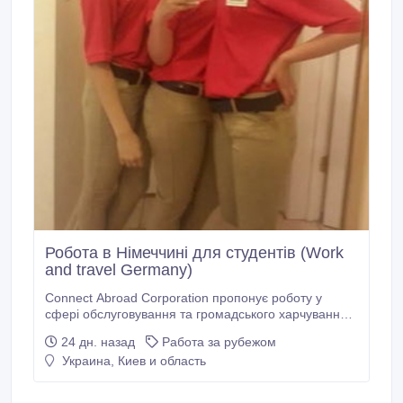
Робота в Німеччині для студентів (Work
and travel Germany)
Connect Abroad Corporation пропонує роботу у
сфері обслуговування та громадського харчування в
Німеччині. https://cac-ua.com/work-and-
24 дн. назад
Работа за рубежом
travel/germany Вимоги 1. базова німецька 2. бути
Украина, Киев и область
студентом Обов'язки • Робота в німецьких компаніях
у сфері обслуговування • Залежить від вакансії
(покоївка, ресепшен, сервіс, хостес, офіціант) •