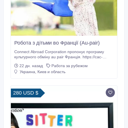
Робота з дітьми во Франції (Au-pair)
Connect Abroad Corporation пропонує програму
культурного обміну au pair Франція. https://cac-
ua.com/au-pair/france Вимоги: • Досвід догляду за
22 дн. назад
Работа за рубежом
дітьми • Базова французська (А1) • Відсутність
Украина, Киев и область
власних дітей Обов'язки: 1. Робота з дітьми в
приймаючої родині. 2. Стати на якийсь час старшою
сестрою.
280 USD $