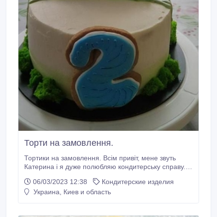
Торти на замовлення.
Тортики на замовлення. Всім привіт, мене звуть
Катерина і я дуже полюбляю кондитерську справу.
Тортики від 500 грн./кг. Використовую якісні та свіжі
06/03/2023 12:38
Кондитерские изделия
продукти. Є різні варіанти кремів: крем чиз, ганаш,
Украина, Киев и область
фруктові, вершковий, крем зі згущеним молоком. Є
можливість замовити бенто тортики (330 грн.