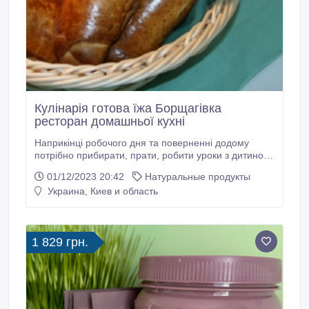
Кулінарія готова їжа Борщагівка
ресторан домашньої кухні
Наприкінці робочого дня та поверненні додому
потрібно прибирати, прати, робити уроки з дитиною,
собака чекає з нетерпінням на прогулянку, не знаєш
01/12/2023 20:42
Натуральные продукты
з чого почати. Коли справа доходить до
Украина, Киев и область
приготування їжі, люди обирають фаст-фуд або
напівфабрикати з супермаркету. Неправильне
харчування призводить до проблем зі здоров’ям та
набору зайвої ваги.
1 829 грн.