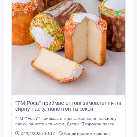
"ТМ Роса" приймає оптові замовлення на
сирну паску, панеттон та кекси
"ТМ ""Роса"" приймає оптові замовлення на сирну
паску, панеттон та кекси. Деталі: Творожна паска –
12 шт/ящ, вага 1 шт 280-300 г (загальна вага 3, 4-3,
04/04/2026 10:12
Кондитерские изделия
5 кг/ящ). Гарантована якість та своєчасна доставка.