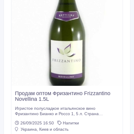
Продам оптом Фризантино Frizzantino
Novellina 1.5L
Игристое полусладкое итальянское вино
Фризантино Бианко и Россо 1, 5 л. Страна
производитель: Италия. Вино: игристое
26/09/2025 16:50
Напитки
полусладкое. Крепость: 8% Объем: 1, 5 л. Цена
Украина, Киев и область
зависит от количества: - от 6 бут. - 115, 00 грн. - от