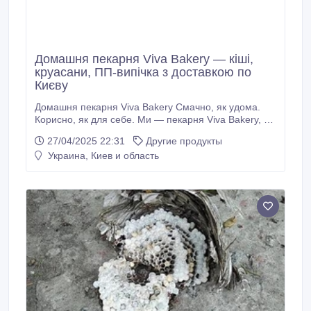
Домашня пекарня Viva Bakery — кіші,
круасани, ПП-випічка з доставкою по
Києву
Домашня пекарня Viva Bakery Смачно, як удома.
Корисно, як для себе. Ми — пекарня Viva Bakery, з
2017 року печемо з любов’ю: кіші, круасани, печиво,
27/04/2025 22:31
Другие продукты
ПП-десерти — усе з натуральних продуктів, без
Украина, Киев и область
компромісів у якості. Пропонуємо: - Кіші - відкриті
пироги - Солодкі позиції - Круасани-сендвічі - ПП
випічка без цукру, з низькою калорійністю Регулярну
доставку по Києву (вівторок, четвер) Для нових
клієнтів — дегустація безкоштовно! Після дегустації
— перше замовлення з безкоштовною доставкою,
незалежно від суми.