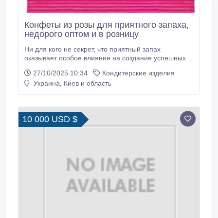
Конфеты из розы для приятного запаха,
недорого оптом и в розницу
Ни для кого не секрет, что приятный запах
оказывает особое влияние на создание успешных
отношений (деловых, любовных, интимных). И
27/10/2025 10:34
Кондитерские изделия
наоборот, неприятный запах может стать залогом их
Украина, Киев и область
разрыва. Масло розы с давних времен используется
для обработки полости рта. Кроме этого оно
является антиоксидантом, который после
попадания в организм выделяется через поры.
10 000 USD $