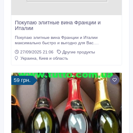
Покупаю элитные вина Франции и
Италии
Покупаю элитные вина Франции и Италии
максимально быстро и выгодно для Вас.
Интересуют такие позиции как: - Chateau Lafite
27/09/2025 21:06
Другие продукты
Rothschild, - Chateau Mouton Rothschild, - Petrus, -
Украина, Киев и область
Chateau Latour, - Chateau Margaux, - Chateau Haut-
Brion, - Chateau Cheval Blanc, - Chateau Lafleur, - Le
Pin, - Domaine Romanee-Conti, - Domaine Leroy, -
Domaine Leflaive, - Masseto, - Sassicaia, - Ornellaia, -
59 грн.
Gaja.