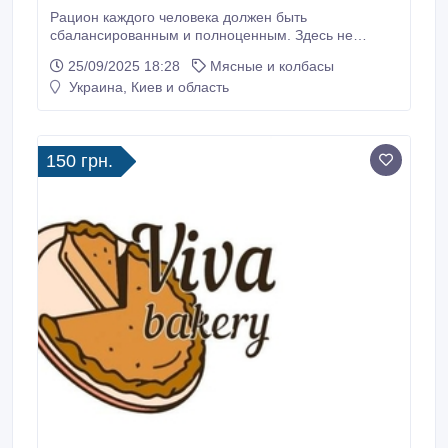
Рацион каждого человека должен быть
сбалансированным и полноценным. Здесь не
обойтись без регулярного употребления мяса,
25/09/2025 18:28
Мясные и колбасы
которое богато на белки, витамины и минеральные
Украина, Киев и область
вещества. Если Вам необходимо приобрести оптом
в Киеве свежее мясо, тогда мы готовы прийти Вам
на помощь. У нас Вы можете на выгодных условиях
заказать: - курицу; - свинину; - говядину; - мясо
150 грн.
индюка.