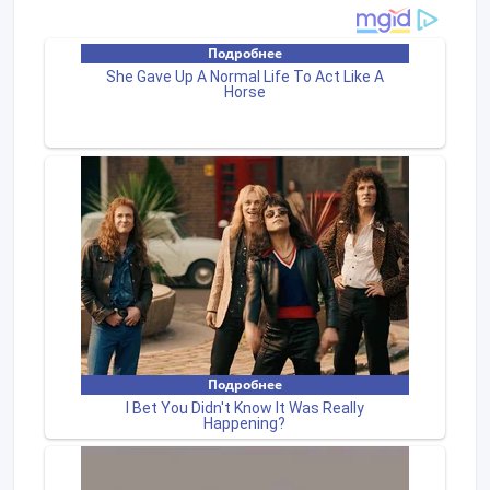
вітамінів і мінералів та клітковина (пребіотики).