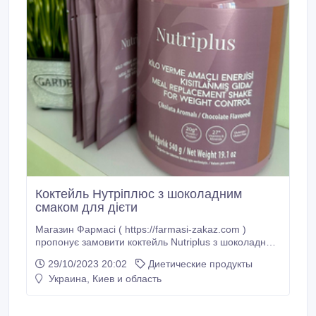
Коктейль Нутріплюс з шоколадним
смаком для дієти
Магазин Фармасі ( https://farmasi-zakaz.com )
пропонує замовити коктейль Nutriplus з шоколадним
смаком, завдяки якому можна кожного дня
29/10/2023 20:02
Диетические продукты
замінювати один прийом їжі і таким чином
Украина, Киев и область
підтримувати дієту. Дієвий коктейль Nutriplus зі
смаком шоколаду для підтримки дієти від Фармасі. У
кожній порції міститься 20 г веганського білка, 27