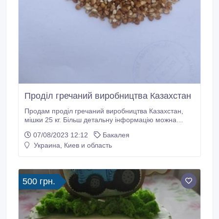
Проділ гречаний виробництва Казахстан
Продам проділ гречаний виробництва Казахстан,
мішки 25 кг. Більш детальну інформацію можна
дізнатись зателефонувавши за вказаним в
07/08/2023 12:12
Бакалея
оголошенні номером телефону. Тел.: (067) 909-11-
Украина, Киев и область
49. Контактна особа - Олександр..
500 грн.