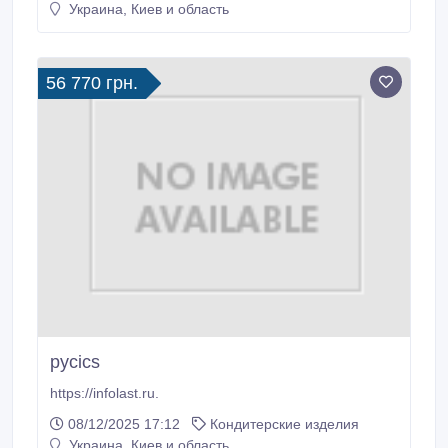
Украина, Киев и область
Для замовлення: ФОП Новіков – 067 578 99 69..
56 770 грн.
pycics
https://infolast.ru.
08/12/2025 17:12
Кондитерские изделия
Украина, Киев и область