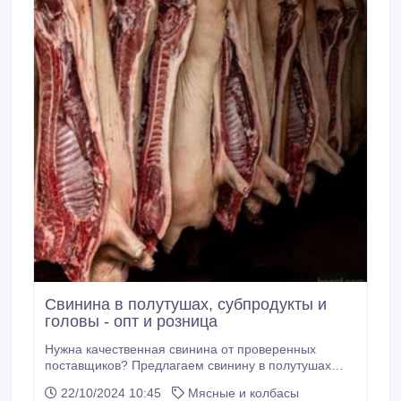
Свинина в полутушах, субпродукты и
головы - опт и розница
Нужна качественная свинина от проверенных
поставщиков? Предлагаем свинину в полутушах
оптом и в розницу с бойни Киева! У нас вы найдете
22/10/2024 10:45
Мясные и колбасы
как обрезную, так и беконную свинину в шкуре,