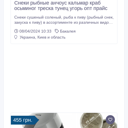
Снеки рыбные анчоус кальмар краб
осьминог треска тунец угорь опт прайс
Снеки сушеный соленый, рыба к пиву (рыбный снек,
закуска к пиву) в ассортименте из различных видов
рыбы. оптом в розницу Ассортимент
08/04/2024 10:33
Бакалея
удовлетворяющий любые вкусы. Снеки сушеный,
Украина, Киев и область
соленый. Опт 10кг. упаковка, розница 1кг. упаковка
Анчоус круп. - 345грн. опт. / 370грн. розница Анчоус
мелк. - 320грн..
455 грн.