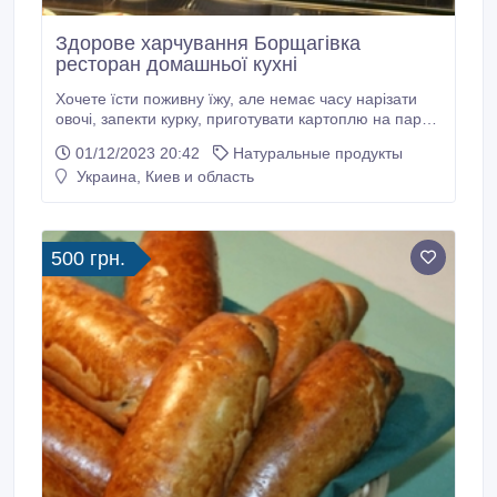
Здорове харчування Борщагівка
ресторан домашньої кухні
Хочете їсти поживну їжу, але немає часу нарізати
овочі, запекти курку, приготувати картоплю на пару,
зробити заправку для салату тощо. Особливо, коли
01/12/2023 20:42
Натуральные продукты
навіть після всіх цих зусиль отримуєте не той
Украина, Киев и область
результат, на який сподівались. Замість того, щоб
витрачати час на приготування страв їжте смачно у
ресторані домашньої кухні Miracle food.
500 грн.