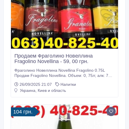
Продаем Фраголино Новеллина
Fragolino Novellina - 59, 00 грн.
Фраголино Новеллина Novellina Fragolino 0.75L
Продам Fragolino Novellina. Объем: 0, 75л; алк: 7%.
Вино игристое сладкое, красное, белое,
26/09/2025 21:07
Напитки
персиковое, грушевое или гранатовое. 70, 00 грн. -
Украина, Киев и область
от 8 бут. 67, 00 грн. - от 16 бут. 65, 00 грн. - от 40 бут.
63, 00 грн. - от 80 бут. 61, 00 грн. - от 200 бут.
104 грн.