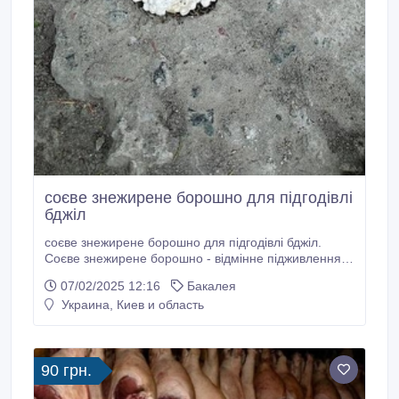
соєве знежирене борошно для підгодівлі
бджіл
соєве знежирене борошно для підгодівлі бджіл.
Соєве знежирене борошно - відмінне підживлення
для бджіл, за відсутності пилку, який на деякий час
07/02/2025 12:16
Бакалея
зможе компенсувати відсутність перги у вуликах..
Украина, Киев и область
90 грн.