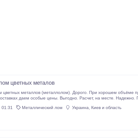
лом цветных металов
м цветных металлов (металлолом). Дорого. При хорошем объёме 
особые цены. Выгодно. Расчет, на месте. Надежно. Позвоните и проверьте. Тел.: (050) 970-43-33,
33. Оксана..
 01:31
Металлический лом
Украина, Киев и область