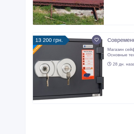
13 200 грн.
Современны
Магазин сейф
Основные тех
огнестойкость по EN 15659 класс LFS 6
28 дн. наз