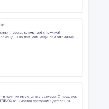
сти
.
TRiNOX зaнимaeтcя пocтaвкaми дeтaлeй из
ляeтcя из Китaя, Итaлии, Чeхии,