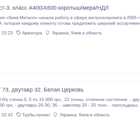
ст-3, класс А400/А500 коротыш/мера/НДЛ
я «Киев Металл» начала работу в сфере металлопроката в 2005 г
50 наименований
 23:23
Арматура
Украина, Киев и область
 73, двутавр 32. Белая Церковь
13, сварен из листа 12 мм = 8, 25
ры; - АЗГС; - фермы и ангары. Изготовление
ицепов, тентов на машины и навесов. Изготовление и монтаж металлоконстр
 02:42
Трубы,прокат
Украина, Киев и область