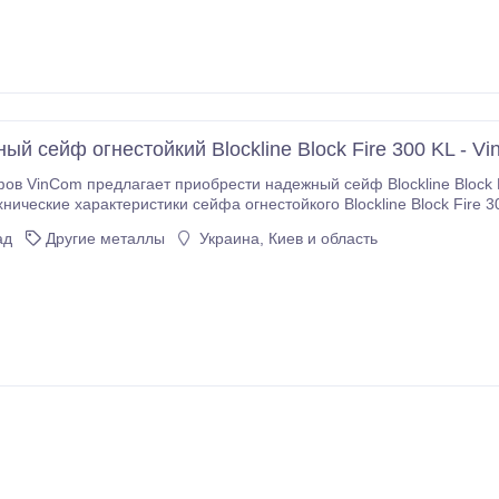
й сейф огнестойкий Blockline Block Fire 300 KL - V
ов VinCom предлагает приобрести надежный сейф Blockline Block F
нические характеристики сейфа огнестойкого Blockline Block Fire 3
0P, ключевой замок, внутренние размеры 188x326x236 мм, внешний размер 296x430x390
ад
Другие металлы
Украина, Киев и область
мм, внутренний объем 15 л, односторонняя система замыкания, вес 31 кг.