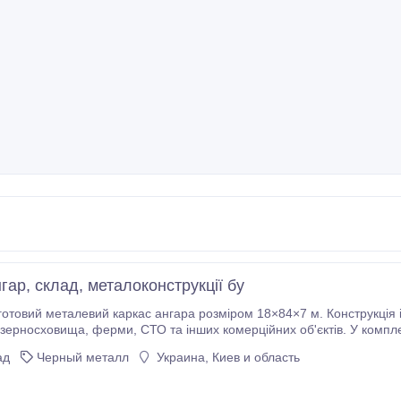
ар, склад, металоконструкції бу
овий металевий каркас ангара розміром 18×84×7 м. Конструкція ідеально 
ера 12 - 12 шт ; бокові перемички з кутника 63×63; покрівельні прогони з
ад
Черный металл
Украина, Киев и область
ера №10.