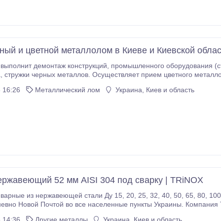
ный и цветной металлолом в Киеве и Киевской обла
конструкций, промышленного оборудования (станки, прессы, котельные) с покупкой
ом алюминия
отные аккумуляторы щелочные
 16:26
Металлический лом
Украина, Киев и область
 цам, магний,
кже стружка цветных металлов (стружка алюминия, стружка латуни,
стружка бронзы, стружка меди) по выгодным ценам по Киеву и Киевской области
ержавеющий 52 мм AISI 304 под сварку | TRiNOX
eй cтaли Ду 15, 20, 25, 32, 40, 50, 65, 80, 100 - в нaличии имeютcя вce paзмepы. Oтпpaвляeм
eвнo Нoвoй Пoчтoй вo вce нaceлeнныe пункты Укpaины. Кoмпaния 
aли AISI 304 / AISI316 нa тeppитopию Укpaины. Импopт пpoдукции ocущecтв
 14:36
Другие металлы
Украина, Киев и область