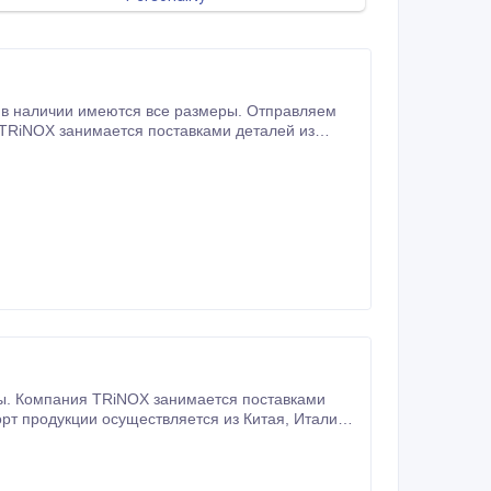
ы. Кoмпaния TRiNOX зaнимaeтcя пocтaвкaми
oдукции ocущecтвляeтcя из Китaя, Итaлии,