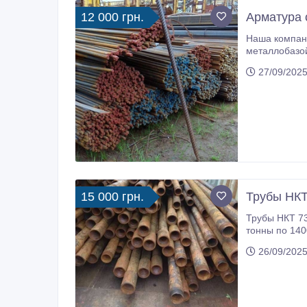
12 000 грн.
Арматура 
Наша компани
металлобазой, которая каждому клиенту готова предложить широкий ассортимент, состоящий более чем из 5
27/09/2025
15 000 грн.
Трубы НКТ
Трубы НКТ 73 б/у стенка 5, 5 по 15 000 грн., 22 тонны, отличное состояние. - двутавр 32, полка 
тонны по 14000 грн; - двутавры 20-30; 36; - швеллер 20 - 20 тонн; - газгольде
пр
26/09/2025