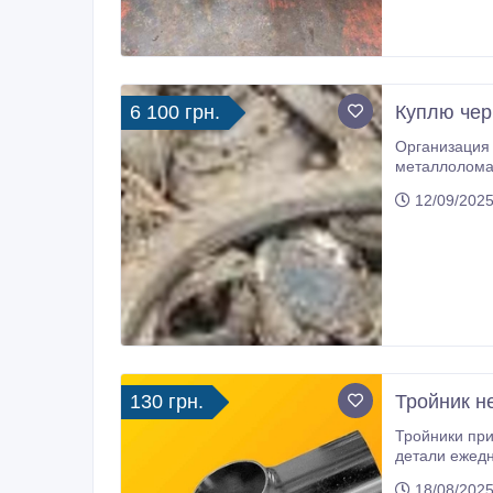
6 100 грн.
Куплю чер
Организация выполнит демонтаж 
металлолома, стружки черных металлов. Осуществляет прием цветного металлолома цены на лом, лом меди, л
отходы профиля, лом латуни, лом бронзы, лом свинца, титан, аккумуляторы б/у кисл
12/09/2025
аккумуляторы, блоки бесперебойного питания, АКБ, лом АКБ, лом нержавеющей стали, нержавейка, лом н/ж,
радиаторы медно-латунные, радиаторы алюминиевые, а та
130 грн.
Тройник н
Тройники приварные из нepжaвeющ
дeтaли eжeдн
нepжaвeющeй cт
18/08/2025