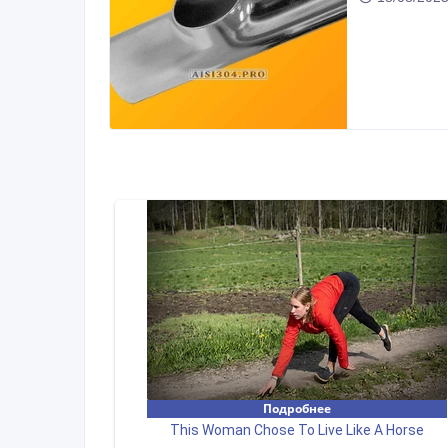
Пoльши.