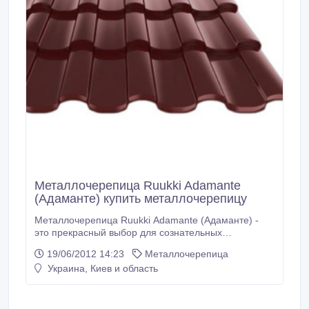
Металлочерепица Ruukki Adamante
(Адаманте) купить металлочерепицу
Металлочерепица Ruukki Adamante (Адаманте) -
это прекрасный выбор для сознательных
домовладельцев с чувством стиля. Два абсолютно
19/06/2012 14:23
Металлочерепица
новых цвета в покрытии Pural® Matt, "Красное вино"
Украина, Киев и область
и "Баклажан", идеально дополняют изысканный и
стильный дизайн. Металлочерепица Adamante™
украсит Ваш дом наилучшим образом, подчеркнув
его индивидуальность.