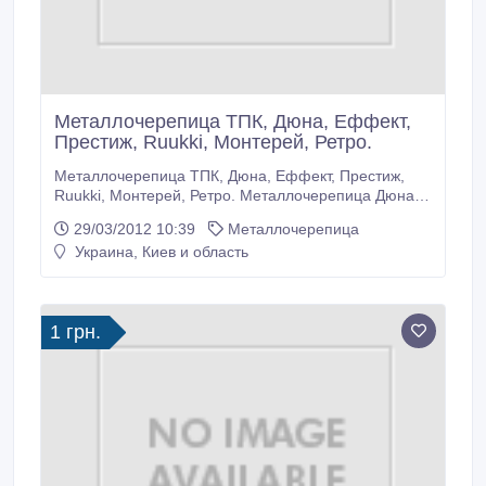
Металлочерепица ТПК, Дюна, Еффект,
Престиж, Ruukki, Монтерей, Ретро.
Металлочерепица ТПК, Дюна, Еффект, Престиж,
Ruukki, Монтерей, Ретро. Металлочерепица Дюна,
Еффект, Престиж, покрытие: полиэстер(25мк),
29/03/2012 10:39
Металлочерепица
полиэстер мат (35мк), качественный 0, 5мм металл,
Украина, Киев и область
просчет и производство согласно чертежа кровли,
удобная комплектация крепежными элементами.
Сертификат, гарантия. б-р.
1 грн.