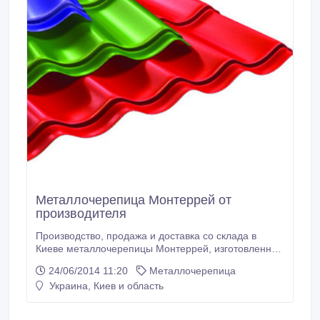
Металлочерепица Монтеррей от
производителя
Производство, продажа и доставка со склада в
Киеве металлочерепицы Монтеррей, изготовленной
из высококачественной оцинкованной стали.
24/06/2014 11:20
Металлочерепица
Полная ширина – 1200 мм, полезная ширина –
Украина, Киев и область
1100 мм, высота профиля – 39 мм, шаг рисунка –
350 мм, толщина листа – 0, 45 мм, max длинна
листа – 7000 мм, покрытие – глянцевое и матовое.