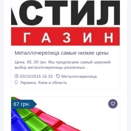
Металлочерепица самые низкие цены
Цена: 85, 00 грн. Мы предлагаем самый широкий
выбор металлочерепицы различных
производителей. Ассортимент кровельных
03/10/2015 16:33
Металлочерепица
материалов от "Профнастил" удовлетворит даже
Украина, Киев и область
самого требовательного клиента. Скорость
исполнения заказа, репутация является одним из
главных показателей, поэтому мы с уважением
относимся к нашим клиентам, делаем все
67 грн.
возможное, чтобы они остались довольны и
качеством, и скоростью исполнения заказа.