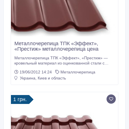
Металлочерепица ТПК «Эффект»,
«Престиж» металлочерепица цена
Металлочерепица ТПК «Эффект», «Престиж» —
кровельный материал из оцинкованной стали с
полимерным покрытием для скатных крыш (с
19/06/2012 14:24
Металлочерепица
уклоном от 14°). Волнообразная форма,
Украина, Киев и область
обеспечивающая эффектный внешний вид здания.
Большая полезная ширина листа, делающая
продукт экономичным. Покрытие полиэстер, мат-
полиэстер, цвет любой по RAL.
1 грн.