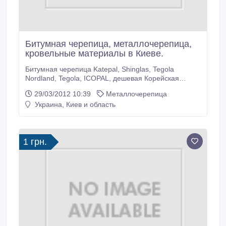
Битумная черепица, металлочерепица,
кровельные материалы в Киеве.
Битумная черепица Katepal, Shinglas, Tegola
Nordland, Tegola, ICOPAL, дешевая Корейская
черепица, металлочерепица с каменной посыпкой,
29/03/2012 10:39
Металлочерепица
композитная Gerard (Новая Зеландия),
Украина, Киев и область
металлочерепица Эффект, Престиж, Дюна,
Монтерей, Ретро, профнастил 8, 15, 20, 45, 57,
мансардные окна Velux, Roto, Fakro, водосточные
системы, OSB .
1 грн.