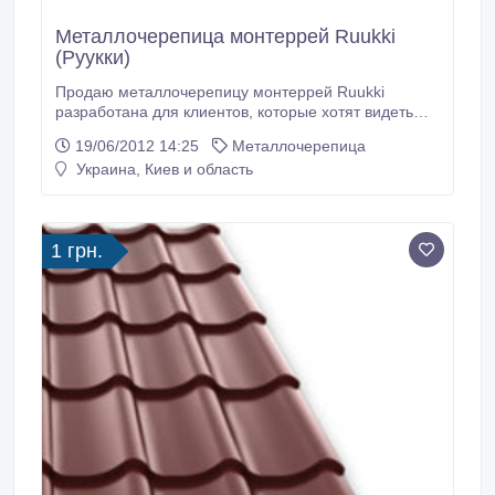
Металлочерепица монтеррей Ruukki
(Руукки)
Продаю металлочерепицу монтеррей Ruukki
разработана для клиентов, которые хотят видеть
свой дом не похожим на другие. Оригинальный и
19/06/2012 14:25
Металлочерепица
изысканный рисунок кровли поможет подчеркнуть
Украина, Киев и область
индивидуальность и придать неповторимый облик
Вашему дому..
1 грн.