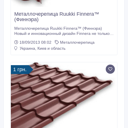
Металлочерепица Ruukki Finnera™
(Финнэра)
Металлочерепица Ruukki Finnera™ (Финнэра)
Новый и инновационный дизайн Finnera не только
придает кровле красивый вид, но также долговечен
18/09/2013 08:02
Металлочерепица
и практичен. Революционно новый вид волны
Украина, Киев и область
кровли Finnera максимально увеличивает
способность противостоять любым погодным
условиям, а также обеспечивает бесшовное
соединение листов кровли модульного формата.
1 грн.