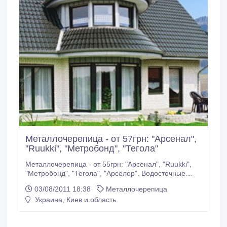
Металлочерепица - от 57грн: "Арсенал",
"Ruukki", "Метробонд", "Тегола"
Металлочерепица - от 55грн: "Арсенал", "Ruukki",
"Метробонд", "Тегола", "Арселор". Водосточные
системы от 50грн. Профнастил от 45грн,
03/08/2011 18:38
Металлочерепица
комплектующиеот 45 грн, сайдинг от 50 грн,
Украина, Киев и область
утеплитель от 8 грн, пленки от 2, 5 грн, водосток от
50 грн.. Доставка. Консультация.