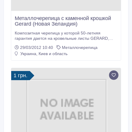
Металлочерепица с каменной крошкой
Gerard (Новая Зеландия)
Композитная черепица у которой 50-летняя
гарантия дается на кровельные листы GERARD,
основана не только на лабораторных методах
29/03/2012 10:40
Металлочерепица
ускоренного старения листов (хотя таких опытов в
Украина, Киев и область
AHI ROOFING также проводится множество), но на
полувековом наблюдении за поведением кровли
GERARD в различных условиях. Сталь с покрытием
Zincalume® обладает высокой антикоррозийной
1 грн.
прочностью.