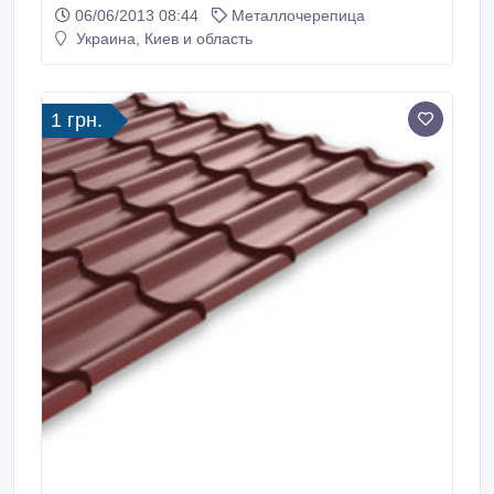
фальцевая кровля, керамическая кровля, битумная
06/06/2013 08:44
Металлочерепица
черепица.Высокое качество, выполнения согласно
Украина, Киев и область
договору в срок, приемлемые цены.
1 грн.