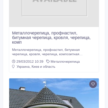
Металлочерепица, профнастил,
битумная черепица, кровля, черепица,
комп
Металлочерепица, профнастил, битумная
черепица, кровля, черепица, композитная
черепица, шинглас, катепал, тегола Корейская
29/03/2012 10:39
Металлочерепица
черепица (бюджетный вариант) различная форма
Украина, Киев и область
нарезки и цветов. Акция на серый и черный цвет –
цена 49грн/м.кв идеально подходит для практичных
людей, которым, прежде всего, важна
экономичность, но при этом они хотят приобрести
надежный и современный кровельный материал.