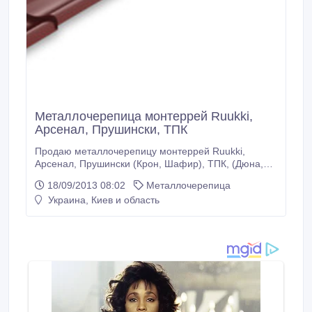
Металлочерепица монтеррей Ruukki,
Арсенал, Прушински, ТПК
Продаю металлочерепицу монтеррей Ruukki,
Арсенал, Прушински (Крон, Шафир), ТПК, (Дюна,
Эффект, Престиж) - металл 0, 45-0, 5 мм. Покрытие
18/09/2013 08:02
Металлочерепица
полиэстер, мат-полиэстер, пурекс, пурал, цвет
Украина, Киев и область
любой по RAL , изготовление в течении недели.
Комплектующие и сопутствующие кровельные
материалы..