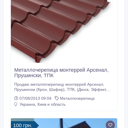
Металлочерепица монтеррей Арсенал,
Прушински, ТПК
Продаю металлочерепицу монтеррей Арсенал,
Прушински (Крон, Шафир), ТПК, (Дюна, Эффект,
Престиж) - металл 0, 45-0, 5 мм. Покрытие
07/08/2013 09:04
Металлочерепица
полиэстер, мат-полиэстер, пурекс, пурал, цвет
Украина, Киев и область
любой по RAL, изготовление в течении недели.
Комплектующие и сопутствующие кровельные
материалы..
100 грн.