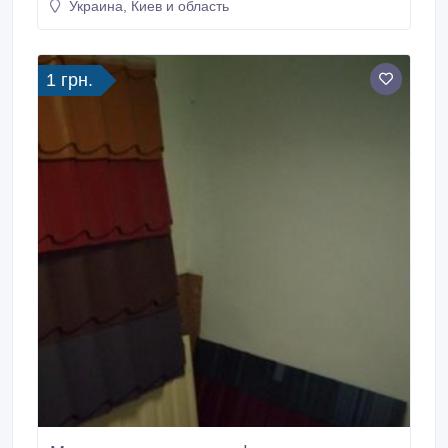
Украина, Киев и область
большой ассортимент планок, для выполнения
кровельных работ, собственного производства..
1 грн.