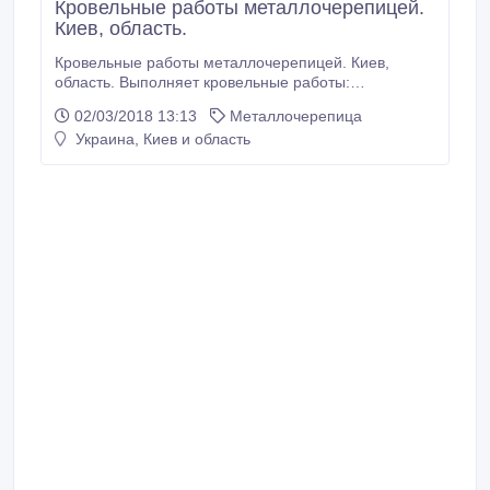
Кровельные работы металлочерепицей.
Киев, область.
Кровельные работы металлочерепицей. Киев,
область. Выполняет кровельные работы:
металлочерепица, профнастил, композитная
02/03/2018 13:13
Металлочерепица
черепица, Рууки, ТПК, Арсенал, Прушинский,
Украина, Киев и область
Метротайл, Эвертайл рубероид, мягкая кровля,
битумная черепица, ондулин, утепление кровли,
подшив свесов кровли, монтаж водосточной
системы, ремонт кровли, замена кровли.