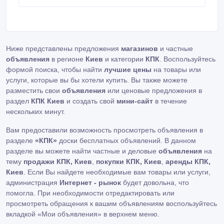
названия: SPH-P100 Год выпуска: 2010 Опер. сист.:
Android 2.2 Емкость аккум.
Ниже представлены предложения
магазинов
и частные
объявления
в регионе
Киев
и категории
КПК
. Воспользуйтесь
формой поиска, чтобы найти
лучшие цены
на товары или
услуги, которые вы бы хотели купить. Вы также можете
разместить свои
объявления
или ценовые предложения в
раздел
КПК Киев
и создать свой
мини-сайт
в течение
нескольких минут.
Вам предоставили возможность просмотреть объявления в
разделе
«КПК»
доски бесплатных объявлений. В данном
разделе вы можете найти частные и деловые
объявления
на
тему
продажи КПК, Киев
,
покупки КПК, Киев
,
аренды КПК,
Киев
. Если Вы найдете необходимые вам товары или услуги,
администрация
Интернет - рынок
будет довольна, что
помогла. При необходимости отредактировать или
просмотреть обращения к вашим объявлениям воспользуйтесь
вкладкой «Мои объявления» в верхнем меню.