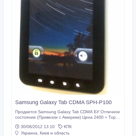
Samsung Galaxy Tab CDMA SPH-P100
Продается Samsung Galaxy Tab CDMA БУ Отличное
состояние (Привезли с Америки) Цена 2400 + Торг
Комплектация полная Фото реальные 096 447 38 92
30/08/2012 13:10
КПК
Александр Характеристики Производитель:
Украина, Киев и область
Samsung Модель: Galaxy Tab CDMA Другие