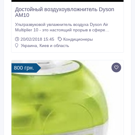
Достойный воздухоувложнитель Dyson
AM10
Ультразвуковой увлажнитель воздуха Dyson Air
Multiplier 10 - это настоящий прорыв в сфере
увлажнения воздуха. Благодаря ему вы сможете
20/02/2018 15:45
Кондиционеры
создать благоприятный климат в вашем доме. Это
Украина, Киев и область
современное устройство включает в себя несколько
новых технологий: Air Multiplier - позволяет быстро и
равномерно распространять увлажненный воздух
по всей комнате, а технология Ultraviolet Cleanse
800 грн.
очищает воду убивая 99, 9% бактерий, при этом в
увлажнителе Dyson нет фильтров для очистки воды.