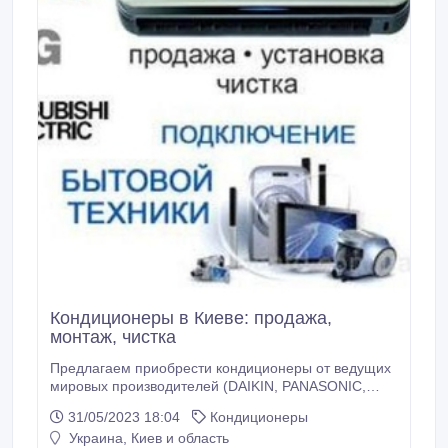
Кондиционеры в Киеве: продажа,
монтаж, чистка
Предлагаем приобрести кондиционеры от ведущих
мировых производителей (DAIKIN, PANASONIC,
HITACHI, MITSUBISHI Electric), среднеценовой
31/05/2023 18:04
Кондиционеры
сегмент (LG, COOPER&HUNTER, Dekker, TCL,
Украина, Киев и область
GREE). У нас можно не только купить кондиционер,