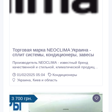
Торговая марка NEOCLIMA Украина -
сплит системы, кондиционеры, завесы
Производитель NEOCLIMA - известный бренд
качественной и стильной, климатической продукции
отвечающей ЕС стандартам. Бренд Neoclima
01/02/2025 05:04
Кондиционеры
совмещает, концепцию инновационных передовых
Украина, Киев и область
технологий, революционный дизайн и эффективную
рекламную стратегию. Проделанные испытания
позволили вывести на рынок продукт
конкурентоспособный, соответствующий всем
3 700 грн.
критериям качества изготовления
кондиционирования, повседневного климата,
водоснабжения, отопительных систем, вентиляции.