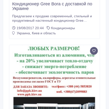
Кондиционер Gree Bora с доставкой по
Украине
Предлагаем к продаже современный, стильный и
продуктивный настенный кондиционер Gree
GWH07AAA-K3NNA2A Bora с доставкой по всей
19/08/2017 20:44
Кондиционеры
Украине. Самая выгодная цена – 6500 грн!
Украина, Киев и область
Кондиционер Гри Бора рассчитан на помещение 20
м.кв. Это новинка 2016 года, которая уже сумела
зарекомендовать себя с положительной стороны.