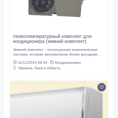
Низкотемпературный комплект для
кондиционера (зимний комплект)
Зимний комплект – полноценная климатическая
система, которая экономически более выгодная,
чем обогреватель. Низкотемпературный комплект
11/12/2014 08:44
Кондиционеры
состоит из нескольких основных элементов: 1.
Украина, Киев и область
Регулятор скорости вращения вентилятора
внешнего блока; 2. Обогреватель картера
компрессора (подогревает масло в картере, во
избежание его загустения и заклинивания
компрессора) 3.