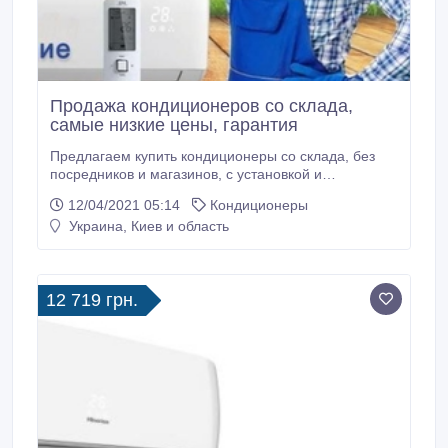
Продажа кондиционеров со склада,
самые низкие цены, гарантия
Предлагаем купить кондиционеры со склада, без
посредников и магазинов, с установкой и
подключением. Гарантия. Доставка по Киеву
12/04/2021 05:14
Кондиционеры
бесплатно. Грамотный подбор кондиционера по
Украина, Киев и область
цене и качеству. Продаем и устанавливаем свою
продукцию с гарантией в своевременные сроки,
цены на кондиционеры Вас непременно порадуют.
12 719 грн.