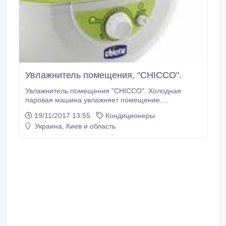
Увлажнитель помещения, "CHICCO".
Увлажнитель помещения "CHICCO". Холодная
паровая машина увлажняет помещение.
Технология: брызгами холодной воды увлажняет.
19/11/2017 13:55
Кондиционеры
Современный дизайн и компактная конструкция.
Украина, Киев и область
Подходит для использования в помещениях около
30м3. Потребление энергии: около 15 Вт. Тихая
работа. Идеально подходит для использования в
ночное время.