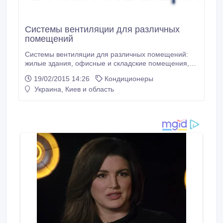
Системы вентиляции для различных
помещений
Системы вентиляции для различных помещений:
жилые здания, офисные и складские помещения,
развлекательные комплексы, производственные
19/02/2015 14:26
Кондиционеры
цеха. Огромный опыт работы и широкий модельный
Украина, Киев и область
ряд оборудования позволяет найти оптимальное
решение для ваших задач, с учетом Ваших
требований и пожеланий. Мы знаем, как сделать
так, чтобы система вентиляции не мешала работать
Вашим сотрудникам или отдыху Вашей семьи, и
создавала приятный микроклимат в помещении, где
Вы проводите большую часть своего времени.