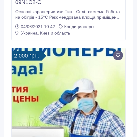
09N1C2-O
Основні характеристики Тип - Спліт система Робота
на обігрів - 15°C Рекомендована площа приміщення
25 м.кв; Управління через Wi-Fi - Опційно Тип
04/06/2021 10:42
Кондиционеры
компресору - Інверторний Режими роботи -
Украина, Киев и область
Автоматичний режим, Вентиляція, Обігрів,
Осушення, Охолодження, Режим сну, Турборежим
сайт : http://mkl.kiev.
2 000 грн.