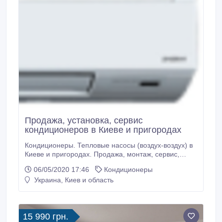
Продажа, установка, сервис
кондиционеров в Киеве и пригородах
Кондиционеры. Тепловые насосы (воздух-воздух) в
Киеве и пригородах. Продажа, монтаж, сервис,
ремонт. Выгодная цена. Гарантия. Вот и май -
06/05/2020 17:46
Кондиционеры
подготовьтесь к жаре заранее, экономя на
Украина, Киев и область
электроэнергии - купите ТЕПЛОВОЙ НАСОС!!! Так
же в наличии - электрокамины, электроконвекторы,
бойлеры, электрические "тёплые" полы.
15 990 грн.