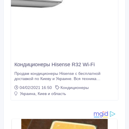
Кондиционеры Hisense R32 Wi-Fi
Продам кондиционеры Hisense с бесплатной
доставкой по Киеву и Украине. Вся техника
сертифицирована по Европейскому стандарту
04/02/2021 16:50
Кондиционеры
Eurovent и имеет гарантию 3 года. Экономные
Украина, Киев и область
инверторные кондиционеры класса А-А+++.
Подробнее по телефону или на сайте -
alterclimat.com.ua/product_brand/hisense/ *** тел.