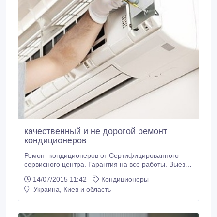
качественный и не дорогой ремонт
кондиционеров
Ремонт кондиционеров от Сертифицированного
сервисного центра. Гарантия на все работы. Выезд
- бесплатно. - Гарантия на работы от 1 года -
14/07/2015 11:42
Кондиционеры
Бесплатный оперативный выезд специалиста -
Украина, Киев и область
Ремонт всех моделей и производителей. Любая
сложность - В наличии склад запчастей - Опыт
работ 12 лет Заказывайте качественный ремонт
кондиционеров у нас.