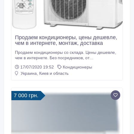
Продаем кондиционеры, цены дешевле,
чем в интернете, монтаж, доставка
Продаем кондиционеры со склада. Цены дешевле,
чем в интернете. Без посредников, от
производителя. Все популярные надежные модели
17/07/2020 19:52
Кондиционеры
в разном ценовом сегменте. Есть монтажные
Украина, Киев и область
группы на установку и подключение. Официальное
сервисное обслуживание в Украине, печать в
гарантийном талоне. Тел.: (098) 746-88-31, (093)
454-91-23.
7 000 грн.