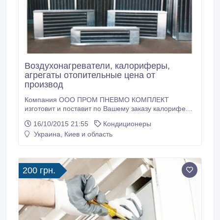
Воздухонагреватели, калориферы,
агрегаты отопительные цена от
производ
Компания ООО ПРОМ ПНЕВМО КОМПЛЕКТ
изготовит и поставит по Вашему заказу калориферы
(воздухонагреватели), воздухонагреватели
16/10/2015 21:55
Кондиционеры
электрические (калориферы), отопительные
Украина, Киев и область
установки (агрегаты воздушно-отопительные
серии). Производим калориферы любых размеров!
- Калориферы (воздухонагреватели) типа ПНВ, ПНП
(ВН, ВНВ, КсК, КПсК); - Электрокалориферы серии
200 грн.
ПНЕ; - Отопительные установки АО2, АО-ВВО, АО-
ПВО.