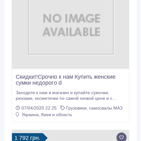
Скидки!!Срочно к нам Купить женские
сумки недорого d
Заходите к нам в магазин и купайте сумочки,
рюкзаки, косметички по самой низкой цене и с
беспалтной доставкой ukrion.com.ua! купить
07/04/2020 22:25
Грузовики, самосвалы МАЗ
недорого косметиччку в интернете Когда речь идет о
Украина, Киев и область
стиле нельзя пренебрегать Хаксессуарами. Они
расставляют акценты, тем самым помогая создать
уместный гармоничный образ.
1 792 грн.