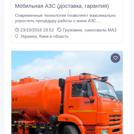
Мобильная АЗС (доставка, гарантия)
Современные технологии позволяют максимально
упростить процедуру работы с мини АЗС.
Отсутствие оператора, дистанционное управление
23/10/2018 19:52
Грузовики, самосвалы МАЗ
ТРК, система автономного отпуска топлива и
Украина, Киев и область
контроль за состоянием уровня топлива в
резервуаре, температура и давление продукта ,
который осуществляют специальные датчики
делают эксплуатацию АЗС легкой.