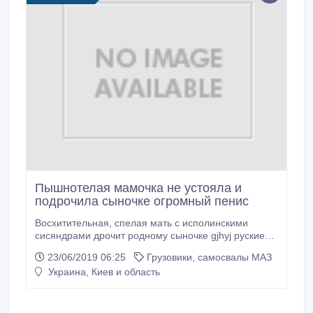
Пышнотелая мамочка не устояла и
подрочила сыночке огромный пенис
Восхитительная, спелая мать с исполинскими
сисяндрами дрочит родному сыночке gjhyj руские
kbc bzyrb мамочки с дочкой во время массажа.
23/06/2019 06:25
Грузовики, самосвалы МАЗ
Помазав свои титьки и алую головку члена, мамочка
Украина, Киев и область
сперва принялась ладонями растирать пенис
мужичка, а потом взялась мастурбировать его
своими большими, великолепными титьками