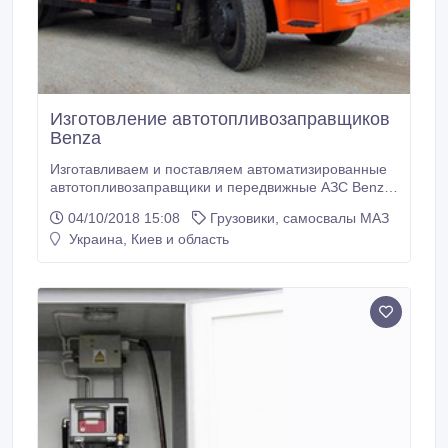
Изготовление автотопливозаправщиков
Benza
Изготавливаем и поставляем автоматизированные
автотопливозаправщики и передвижные АЗС Benza,
позволяющие полностью контролировать и вести
04/10/2018 15:08
Грузовики, самосвалы МАЗ
учет топлива! Различные объемы моделей на базе
Украина, Киев и область
Камаз и МАЗ! Гарантированное качество и
разумные цены! Сделайте заказ у нас на сайте или
по телефону..