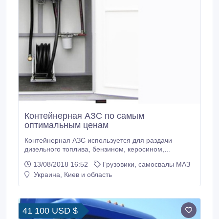
Контейнерная АЗС по самым
оптимальным ценам
Контейнерная АЗС используется для раздачи
дизельного топлива, бензином, керосином,
мочевиной и другими горюче смазочными
13/08/2018 16:52
Грузовики, самосвалы МАЗ
материалами. Контейнерной АЗС имеет ряд
Украина, Киев и область
отличительных особенностей, напервом месте стот
ее цена. В зависимости от потребностей и задач
можно укомплектовать максимально подходящий
именно для вас вариант контейнерной АЗС.
41 100 USD $