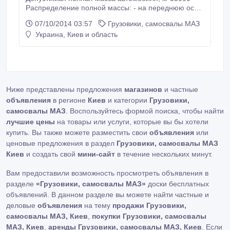
Распределение полной массы: - на переднюю ось,
кг - на заднюю тележку, кг 7000 26000 Масса
07/10/2014 03:57
Грузовики, самосвалы МАЗ
снаряженного автомобиля, кг 13000 Допустимая
Украина, Киев и область
грузоподъёмность, кг 20000 Объём платформы, м3
12, 5 Максимальная скорость, км/ч 92 Двигатель
ЯМЗ-238ДЕ2 Мощность двигателя, кВт (л.
Ниже представлены предложения
магазинов
и частные
объявления
в регионе
Киев
и категории
Грузовики,
самосвалы МАЗ
. Воспользуйтесь формой поиска, чтобы найти
лучшие цены
на товары или услуги, которые вы бы хотели
купить. Вы также можете разместить свои
объявления
или
ценовые предложения в раздел
Грузовики, самосвалы МАЗ
Киев
и создать свой
мини-сайт
в течение нескольких минут.
Вам предоставили возможность просмотреть объявления в
разделе
«Грузовики, самосвалы МАЗ»
доски бесплатных
объявлений. В данном разделе вы можете найти частные и
деловые
объявления
на тему
продажи Грузовики,
самосвалы МАЗ, Киев
,
покупки Грузовики, самосвалы
МАЗ, Киев
,
аренды Грузовики, самосвалы МАЗ, Киев
. Если