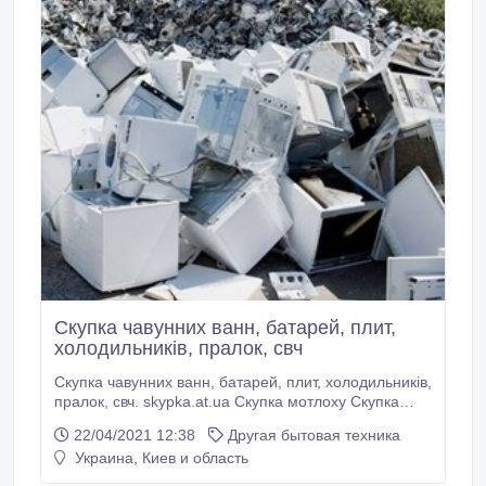
Скупка чавунних ванн, батарей, плит,
холодильників, пралок, свч
Скупка чавунних ванн, батарей, плит, холодильників,
пралок, свч. skypka.at.ua Скупка мотлоху Скупка
пральних в києві Скупка холодильників в києві.
22/04/2021 12:38
Другая бытовая техника
Скупка ванн в Києв Скупка плит в Києві Скупка
Украина, Киев и область
батарей в Києв і Викуп бронедверей Скупка
мікрохвильовок прийом старих газових плит скупка