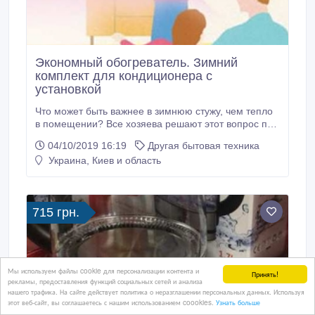
Экономный обогреватель. Зимний
комплект для кондиционера с
установкой
Что может быть важнее в зимнюю стужу, чем тепло
в помещении? Все хозяева решают этот вопрос по-
разному: одни пользуются электрическим
04/10/2019 16:19
Другая бытовая техника
обогревателем, а другие – кондиционером,
Украина, Киев и область
включенным в режим обогрева. Доказано, что
второй вариант намного выгоднее и комфортнее
первого, и вот почему: - У обогревателя есть
нагревательные элементы, поэтому он, в отличие от
715 грн.
кондиционера, сушит воздух и требует
использования увлажнителей.
Мы используем файлы cookie для персонализации контента и
Принять!
рекламы, предоставления функций социальных сетей и анализа
нашего трафика. На сайте действует политика о неразглашении персональных данных. Используя
этот веб-сайт, вы соглашаетесь с нашим использованием coookies.
Узнать больше