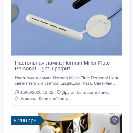
Настольная лампа Herman Miller Flute
Personal Light, Графит
Настольная лампа Herman Miller Flute Personal Light
светит теплым светом, щадящим глаза. Светильник
Flute потребляет на 50% меньше энергии, чем
15/06/2020 12:22
Другая бытовая техника
традиционные лампы. Не нагревается, вы можете
Украина, Киев и область
смело перемещать свет туда, где он вам
необходим. Удобно включается и выключается от
прикосновений пальца. Гибкий светильник Flute
Personal Light можно развернуть на 360 градусов.
8 200 грн.