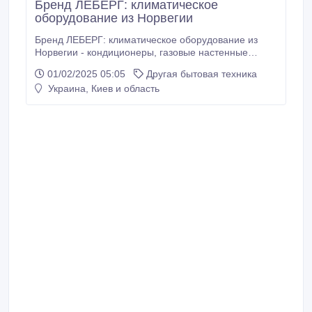
Бренд ЛЕБЕРГ: климатическое
оборудование из Норвегии
Бренд ЛЕБЕРГ: климатическое оборудование из
Норвегии - кондиционеры, газовые настенные
котлы, электрические котлы, мульти-сплит-системы.
01/02/2025 05:05
Другая бытовая техника
Компания была основана в 1963 г. и производила
Украина, Киев и область
системы вентиляции и надежные чугунные
древесные котлы для крупных текстильных фабрик.
С 1992 г. компания вышла на рынок бытового
кондиционирования и сразу завоевала поддержку
потребителей своим качеством и приемлемой
стоимостью.