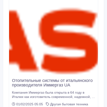
Отопительные системы от итальянского
производителя Иммергаз UA
Компания Иммергаз была открыта в 64 году в
Италии как изготовитель современной, надежной, а
также элементарной обогревательной техники.
01/02/2025 05:05
Другая бытовая техника
Сегодня держит лидирующие позиции в перечне