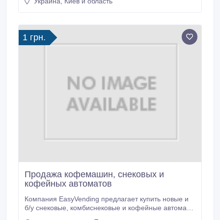
Украина, Киев и область
підходить для продажу в торгових мережах. 2.
Тривалий режим. Час приготування кави складає 4
хвилини. Ідеально підходить для ресторанів і
домашнього використання.
1 грн.
Продажа кофемашин, снековых и
кофейных автоматов
Компания EasyVending предлагает купить новые и
б/у снековые, комбиснековые и кофейные автоматы
Saeco, Necta, Bianchi, MK (Разумные машины), а