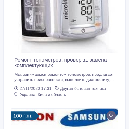
Ремонт тонометров, проверка, замена
комплектующих
Мы, занимаемся ремонтом тонометров, предлагает
устранить неисправности, выполнить диагностику,
проверку, заменить комплектующие в следующих
27/11/2020 17:31
Другая бытовая техника
медицинских приборах: - Тонометры электронные
Украина, Киев и область
(AND, Sanitas, Omron, Microlife и прочие). -
Тонометры механические (AND, Sanitas, Omron,
Microlife и прочие). -.
100 грн.