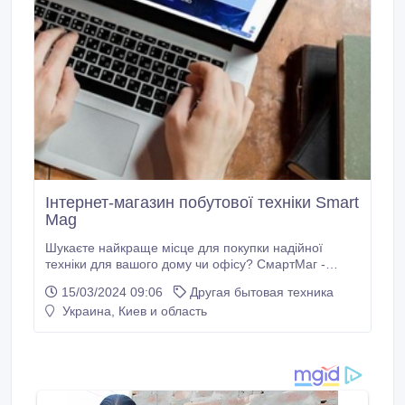
Інтернет-магазин побутової техніки Smart
Mag
Шукаєте найкраще місце для покупки надійної
техніки для вашого дому чи офісу? СмартМаг -
ідеальний інтернет-магазин побутової техніки.
15/03/2024 09:06
Другая бытовая техника
Каталог магазину пропонує вам безліч переваг,
Украина, Киев и область
широкий асортимент і найкращі ціни на ринку.
Переваги покупок в Smart Mag: - Великий вибір.
Асортимент включає в себе все, що потрібно для
сучасного дому.