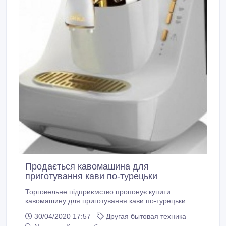
Продається кавомашина для
приготування кави по-турецьки
Торговельне підприємство пропонує купити
кавомашину для приготування кави по-турецьки.
Кавоварка працює в двох режимах: 1. Експрес
30/04/2020 17:57
Другая бытовая техника
режим. Час приготування кави – 45 секунд. Ідеально