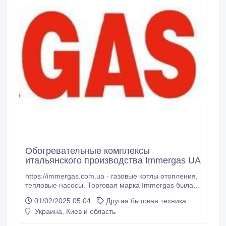
Обогревательные комплексы
итальянского производства Immergas UA
https://immergas.com.ua - газовые котлы отопления,
тепловые насосы. Торговая марка Immergas была
основана в 64 году на территории Италии как
01/02/2025 05:04
Другая бытовая техника
производитель передовой, эффективной, и в тот же
Украина, Киев и область
час не сложной отопительной техники. Сегодня
держит высокие строки в каталоге газовой техники и