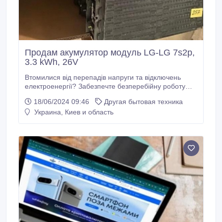
Продам акумулятор модуль LG-LG 7s2p,
3.3 kWh, 26V
Втомилися від перепадів напруги та відключень
електроенергії? Забезпечте безперебійну роботу
вашого обладнання з акумуляторами LG-LG 7s2p
18/06/2024 09:46
Другая бытовая техника
вагою 18 кг. Ці акумулятори літій-іонного типу
Украина, Киев и область
ідеально підходять для джерел безперебійного
живлення (ДБЖ), забезпечуючи надійне резервне
живлення для: • Електричних опалювальних котлів.