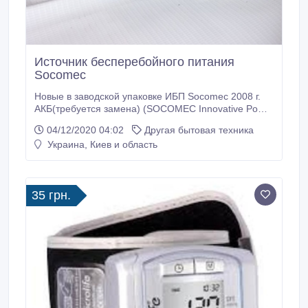
Источник бесперебойного питания
Socomec
Новые в заводской упаковке ИБП Socomec 2008 г.
АКБ(требуется замена) (SOCOMEC Innovative Power
Solutions UPS Франция-Италия). ИБП Socomec
04/12/2020 04:02
Другая бытовая техника
NETYS PE 400 (240Вт) RS232. Время работы от
Украина, Киев и область
батарей при 75% нагрузке: 8 минут - 200 гр
(оптовая)); ИБП Socomec NETYS PE 600 (360Вт)
RS232, USB. Время работы от батарей при 75%
нагрузке:15 минут - 310 гр (оптовая); ИБП Socomec
35 грн.
NETYS PE 800 (480Вт) RS232, USB.