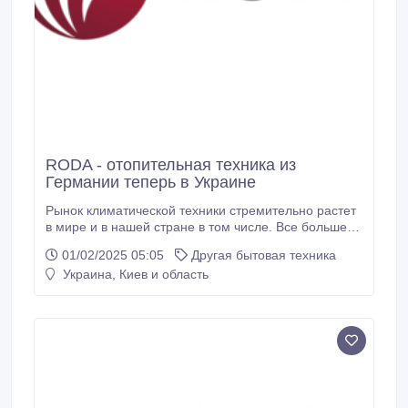
RODA - отопительная техника из
Германии теперь в Украине
Рынок климатической техники стремительно растет
в мире и в нашей стране в том числе. Все больше
жителей нашей страны приходят к выводу, что
01/02/2025 05:05
Другая бытовая техника
независимое отопление и независимое ГВС
Украина, Киев и область
загородного дома, квартиры - надежней и
комфортней, экономно (по коммуналке).
Пользователь самостоятельно решает когда
подключать обогрев и когда отключать, а за сбой
горячего водоснабжения и вовсе, можно не
беспокоиться.