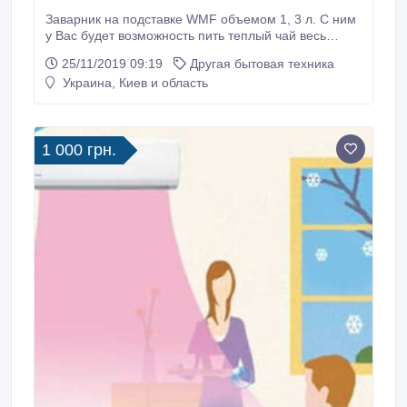
Заварник на подставке WMF объемом 1, 3 л. С ним
у Вас будет возможность пить теплый чай весь
вечер, не отвлекаясь на то, чтобы его подогреть или
25/11/2019 09:19
Другая бытовая техника
заново приготовить. Такой заварник прекрасно
Украина, Киев и область
подойдет для случаев, когда Вы приглашаете
близких друзей и часами проводите время за
разговорами у стола. Корпус чайника сделан из
термостойкого стекла, а подставка и фильтр – из
1 000 грн.
нержавеющей стали.