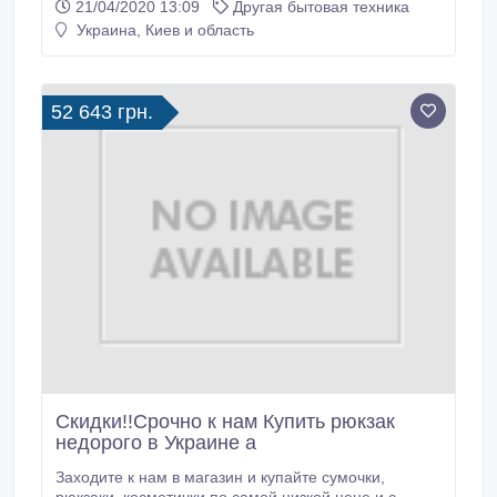
21/04/2020 13:09
Другая бытовая техника
также кофемашины премиум класса Rheavendors
Украина, Киев и область
для кофе точек в супермаркетах, АЗС , рейсовых
автобусов салонов красоты, отелей и баз отдыха.
Кроме того, у нас можно приобрести недорого
кофе, чай и все ингредиенты и запчасти для
52 643 грн.
кофейных автоматов.
Скидки!!Срочно к нам Купить рюкзак
недорого в Украине a
Заходите к нам в магазин и купайте сумочки,