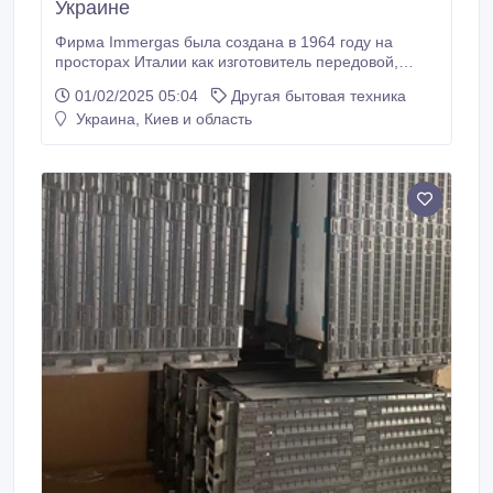
Украине
Фирма Immergas была создана в 1964 году на
просторах Италии как изготовитель передовой,
первоклассной, и в тот же час элементарной
01/02/2025 05:04
Другая бытовая техника
отопительной техники. На сегодняшний день
Украина, Киев и область
занимает лидирующие позиции в рейтинге газовой
техники и систем отопления в целом. Газовые котлы
Иммергаз в Украине - виды Производитель
Иммергаз изготовляет отопительные газовые котлы,
которые делятся на много разных вариантов и
категорий.