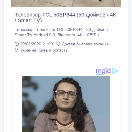
Телевизор TCL 50EP644 (50 дюймов / 4K
/ Smart TV)
Телевізор Телевизор TCL 50EP644 - 50 дюймов
Smart TV Android 9.0, Bluetooth, 4K, 10BIT +
Кронштейн ДУЖЕ ЯКІСНИЙ ТЕЛЕВІЗОР
20/03/2020 21:00
Другая бытовая техника
Європейська якість - Українська ціна Телевізор
Украина, Киев и область
привезений з Німеччини (ЗБІРКА ПОЛЬША)
ГАРАНТІЯ 12 міс. При покупці Ви отримуєте 2
подарунки 1.Кронштейн (настінне кріплення) 2.