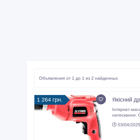
Объявления от 1 до 1 из 2 найденных.
1 264 грн.
Якісний др
Інтернет-маг
натискання. Ос
максимальне число обертів 2710-3000
03/04/2025
сталі 10 мм 