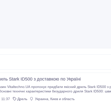
иль Stark ID500 з доставкою по Україні
азин Vitaltechno.UA пропонує придбати якісний дриль Stark ID500 
новні технічні характеристики безударного дриля Stark ID500: швидкозатискни
 об/хв, споживана потужність 400-650 Вт, діаметр патрона 10 мм, максимальний діаметр у
 11:37
Дрель
Украина, Киев и область
та максимальний діаметр у дереві 20 мм.