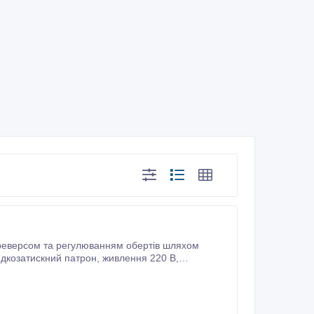
з реверсом та регулюванням обертів шляхом
й патрон, живлення 220 В,