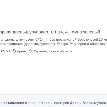
орная дрель-шуруповерт CT 14, 4, темно зеленый
T14, 4. Быстрозажимной бесключевой 10 мм патрон. Селектор крутящего момента 2
(дрель/шуруповерт). Реверс. Регулировка оборотов степенью нажатия на клавишу. Удобная
прорезиненная рукоятка. Сменный н
 05:59
Дрель
Украина, Киев и область
ые
объявления
в регионе
Киев
и категории
Дрель
. Воспользуйтес