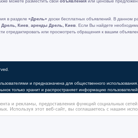
также можете разместить свои
объявления
или ценовые предложен
ния в разделе
«Дрель»
доски бесплатных объявлений. В данном р
 Дрель, Киев
,
аренды Дрель, Киев
. Если Вы найдете необходим
сти отредактировать или просмотреть обращения к вашим объявле
rved.
льзователями и предназначена для общественного использования
 рынок только хранит и распространяет информацию пользователей 
льзование частную информацию зарегистрированных пользователе
нта и рекламы, предоставления функций социальных сетей 
бованиями закона в том случае, если объявление или любая друг
ых. Используя этот веб-сайт, вы соглашаетесь с нашим исп
елей. Мы также не отвечаем за правила конфиденциальности сайто
ама Google Adsense Advertising Network. Чтобы узнать подробней