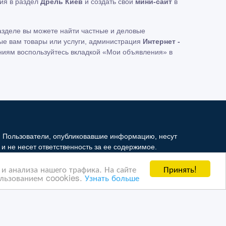
ия в раздел
Дрель Киев
и создать свой
мини-сайт
в
азделе вы можете найти частные и деловые
ые вам товары или услуги, администрация
Интернет -
ниям воспользуйтесь вкладкой «Мои объявления» в
. Пользователи, опубликовавшие информацию, несут
и не несет ответственность за ее содержимое.
й Интернет - рынок третьим лицам. Но мы можем
Принять!
и анализа нашего трафика. На сайте
ая информация ущемляет права другого лица, в целях
ользованием coookies.
Узнать больше
в, на которые ссылается Интернет - рынок. На
 о правилах конфиденциальности Google
нажмите тут
.