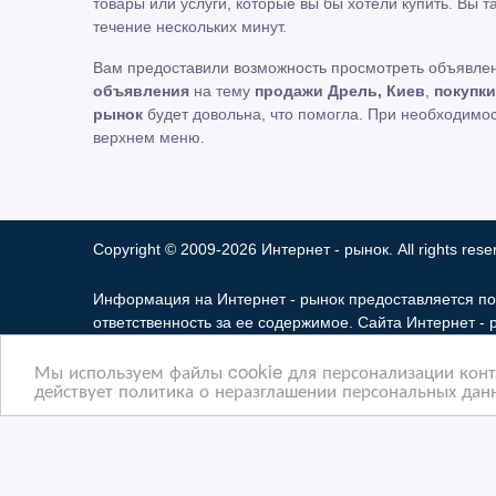
товары или услуги, которые вы бы хотели купить. Вы 
течение нескольких минут.
Вам предоставили возможность просмотреть объявле
объявления
на тему
продажи Дрель, Киев
,
покупки
рынок
будет довольна, что помогла. При необходимо
верхнем меню.
Copyright © 2009-2026 Интернет - рынок. All rights rese
Информация на Интернет - рынок предоставляется по
ответственность за ее содержимое. Сайта Интернет -
Мы не продаем и не предоставляем во временное по
Мы используем файлы cookie для персонализации конте
разглашать частную информацию в соответствии с тре
действует политика о неразглашении персональных данн
защиты прав собственности и безопасности пользоват
некоторых страницах нашего сайта представлена рекл