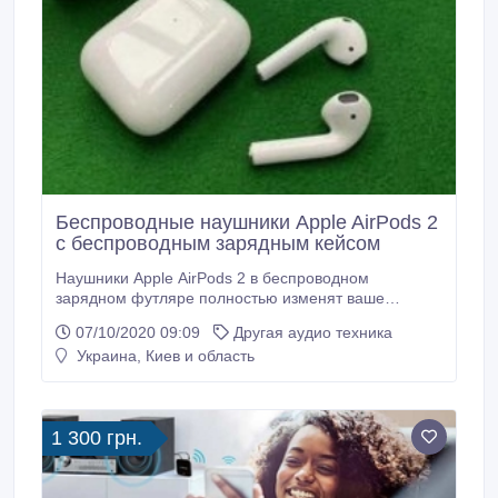
Беспроводные наушники Apple AirPods 2
с беспроводным зарядным кейсом
Наушники Apple AirPods 2 в беспроводном
зарядном футляре полностью изменят ваше
представление об использовании беспроводных
07/10/2020 09:09
Другая аудио техника
наушников. Достаньте их из футляра — и они уже
Украина, Киев и область
готовы к работе как с iPhone, Apple Watch, iPad или
Mac так и с устройствами на Android. AirPods
настраиваются в одно касание и буквально творят
чудеса.
1 300 грн.