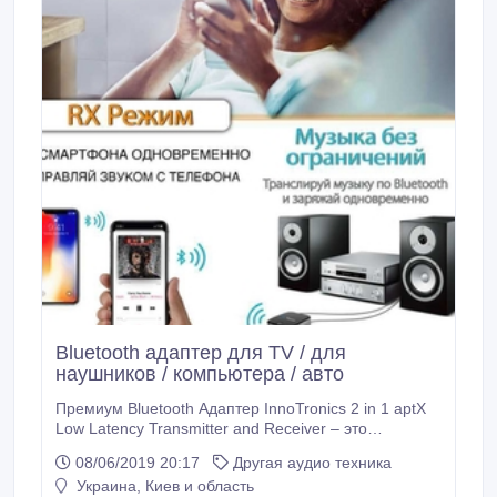
Bluetooth адаптер для TV / для
наушников / компьютера / авто
Премиум Bluetooth Адаптер InnoTronics 2 in 1 aptX
Low Latency Transmitter and Receiver – это
новейшая модель премиум сегмента с поддержкой
08/06/2019 20:17
Другая аудио техника
Bluetooth 5.0, от американского брэнда innoTronics.
Украина, Киев и область
Это универсальный Bluetooth аудио адаптер 2 в 1