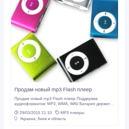
Продам новый mp3 Flash плеер
Продам новый mp3 Flash плеер Поддержка
аудиоформатов: MP3, WMA, WAV Батарея держит
5-6 часов. Подержка флешки до 16ГБ. Цена 75грн В
29/03/2015 21:10
МР3 плееры
комплекте наушники и USB-кабель. Гарантия 1
Украина, Киев и область
месяц. Цвет на картинке. Тел. 0665911138.