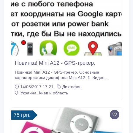
Новинка! Mini A12 - GPS-трекер.
Новинка! Mini A12 - GPS-трекер. Основные
характеристики диктофона Mini A12: 1. Видео
камера. Фотоаппарат. 2. Диктофон с записью на SD
14/05/2017 17:21
Диктофон
карту. 3. Датчик движения. 4. Карта памяти micro SD
Украина, Киев и область
до 32 Гб. 5. Можно найти маячок на Google карте. 6.
Управление с помощью СМС команд. 7.
Сигнализация GSM.
75 грн.