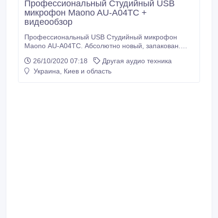
Профессиональный Студийный USB
микрофон Maono AU-A04ТС +
видеообзор
Профессиональный USB Студийный микрофон
Maono AU-A04TC. Абсолютно новый, запакован.
идеально подходит для записи подкастов, стрима
26/10/2020 07:18
Другая аудио техника
игр, видео, озвучки, записи музыки и вокала.
Украина, Киев и область
шикарный USB микрофон за свои деньги,
КАЧЕСТВЕННЫЙ ЧИСТЫЙ ЗВУК без шумов. Не
ведитесь на низкую цену других моделей, вы все
равно купите рано или поздно профессиональный
микрофон.