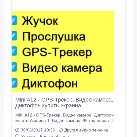
Mini A12 - GPS-Трекер, Видео камера,
Диктофон купить Украина
Mini A12 - GPS-Трекер, Видео камера, Диктофон
купить Украина 1. Видео камера. Фотоаппарат. 2.
Диктофон с записью. 3. Датчик движения 4. Карта
30/06/2017 10:36
Другая аудио техника
памяти micro SD до 32 Гб 5. Можно найти маячок на
Украина, Киев и область