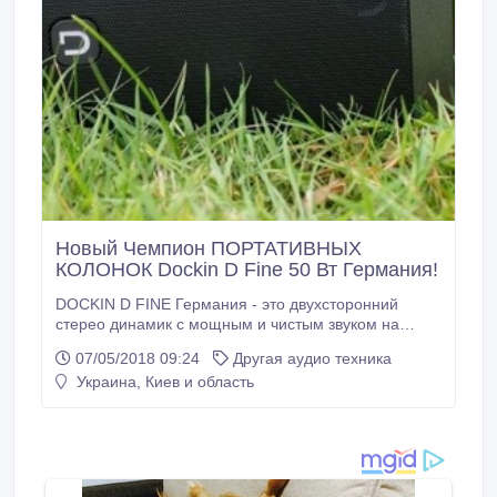
Новый Чемпион ПОРТАТИВНЫХ
КОЛОНОК Dockin D Fine 50 Вт Германия!
DOCKIN D FINE Германия - это двухсторонний
стерео динамик с мощным и чистым звуком на
любой громкости. Выдающиеся басовые
07/05/2018 09:24
Другая аудио техника
характеристики, подробные средние и четкие
Украина, Киев и область
высокие частоты воспроизводятся в истинном
двухстороннем стереофоническом режиме. Два
высокочастотных динамика и два низкочастотных
динамика на канал, а также два пассивных басовых
динамика делают D Fine идеальной альтернативой
домашней стереосистеме.