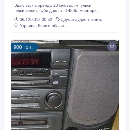
Здаю звук в оренду, 20 кіловат. Імпульсні
підсилювачі, суби давлять 145db, монітори,
подавлювач зворотнього звязку, пільт крафт 22
06/12/2012 00:52
Другая аудио техника
канала... Мінімальний комплект 1.5кіловата. 097 611
Украина, Киев и область
17 17.
900 грн.