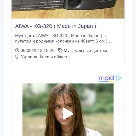
AIWA - XG-320 ( Made in Japan )
Муз. центр AIWA - XG-320 ( Made in Japan ) с
пультом и родными колонками ( 40ватт, 6 ом ).
Питание центра - 100вольт. Потребление - 55 ватт.
06/08/2012 15:20
Музыкальные центры
Радио - ловит наши ФМ-станции. Диск работает,
Украина, Киев и область
играет. Кассета - Обе деки не мотают кассеты.
Нужно поменять пасик (разбирал, смотрел)
Несмотря на не большие размеры, звук хороший,
мощный, есть функция T-BASS ( добавление бассов
).