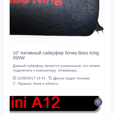
10" Активный сабвуфер бочка Bass King
350W
Данный сабвуфер является уникальным, его можно
подключить к компьютеру, телевизору,
музыкальному центру, автомагнитоле, и т.п.
11/08/2017 14:41
Другая аудио техника
Специальный материал обшивки обеспечивает
Украина, Киев и область
внутренний динамический естественный и глубокий
бас. Мембрана динамика защищена от внешних
повреждений прочным, но тонким стальным
корпусом.