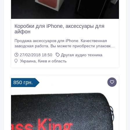
Коробки для iPhone, аксессуары для
айфон
Продажа аксессуаров для iPhone. Качественная
заводская работа. Вы можете приобрести упаковки
как пустые, так и с полным комплектом аксессуаров.
27/02/2018 18:50
Другая аудио техника
Качество, под оригинал. Если Вы потеряли упаковку
Украина, Киев и область
и хотите продать свой телефон, или если Вы
занимаетесь продажами и завозите товар без
родных упаковок.
850 грн.