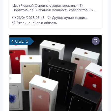
Цвет Черный Основные характеристики: Тип
Портативная Выходная мощность сателлитов 2 x 10
Вт Выходная мощность 20 Вт Частотный диапазон
23/04/2018 06:43
Другая аудио техника
65 - 20000 Гц Время работы от аккумулятора До 20
Украина, Киев и область
часов Bluetooth Беспроводная технология,
позволяющая обмениваться информацией между
двумя устройствами. Версия 4.
4 USD $