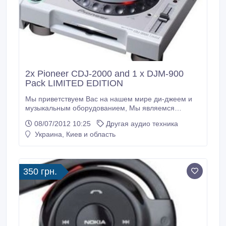
2x Pioneer CDJ-2000 and 1 х DJM-900
Pack LIMITED EDITION
Мы приветствуем Вас на нашем мире ди-джеем и
музыкальным оборудованием, Мы являемся
ведущим поставщиком продукции DJ и другие
08/07/2012 10:25
Другая аудио техника
продукты, наш склад находится в Англии,
Украина, Киев и область
Соединенное Королевство. Цены включают
стоимость доставки в любую точку мира, мы
отправляем через FedEx Express 3 дня поставки.
Все продукты являются новые, оригинальные, с 2-х
350 грн.
лет международная гарантия.