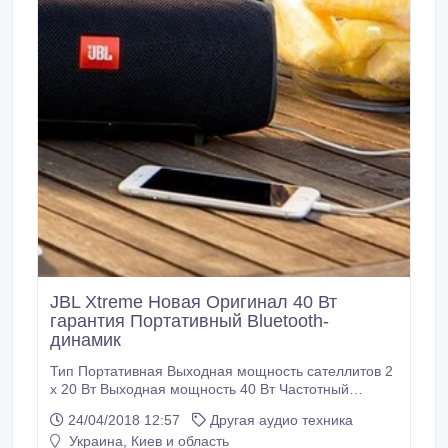
JBL Xtreme Новая Оригинал 40 Вт
гарантия Портативный Bluetooth-
динамик
Тип Портативная Выходная мощность сателлитов 2
х 20 Вт Выходная мощность 40 Вт Частотный
диапазон 70 - 20000 Гц Отношение сигнал/шум 80
24/04/2018 12:57
Другая аудио техника
дБ Время работы от аккумулятора До 15 часов
Украина, Киев и область
также доступен цвет Акустика JBL Xtreme SQUAD