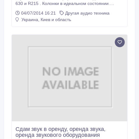
630 и R215 . Колонки в идеальном состоянии.
Работают без проблем. Звук шикарный. В
04/07/2014 16:21
Другая аудио техника
пользовании почти не были так как музыку не
Украина, Киев и область
слушаем. Большие колонки 400грн. Средние
150грн. Вот ссылки на эти колонки и их стоимость
http://nadavi.com.ua/prc/166/f-d-sps630/prc-39.
Сдам звук в оренду, оренда звука,
оренда звукового оборудования