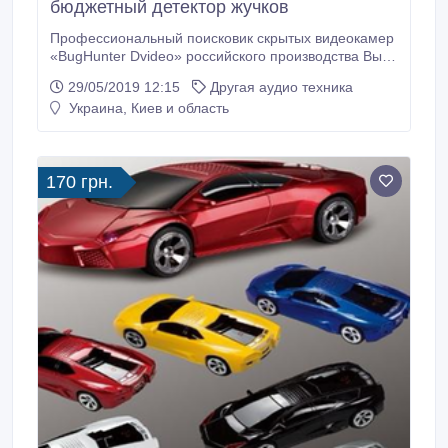
бюджетный детектор жучков
Профессиональный поисковик скрытых видеокамер
«BugHunter Dvideo» российского производства Вы
можете купить в нашем интернет-магазине «i-
29/05/2019 12:15
Другая аудио техника
protect» Профессиональный детектор "BugHunter
Украина, Киев и область
Dvideo" — это компактный прибор,
предназначенный для поиска и обнаружения любых
видеокамер, в том числе и закамуфлированных.
170 грн.